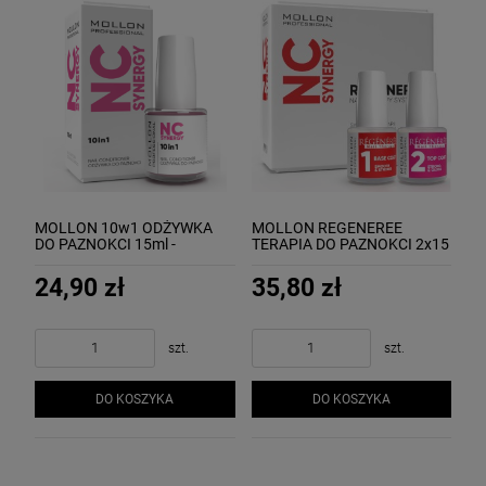
MOLLON 10w1 ODŻYWKA
MOLLON REGENEREE
DO PAZNOKCI 15ml -
TERAPIA DO PAZNOKCI 2x15
wzmacniająca i regenerująca
ml - odżywka odbudowująca i
do łamliwych
wzmacniająca słabe
24,90 zł
35,80 zł
paznokcie
szt.
szt.
DO KOSZYKA
DO KOSZYKA