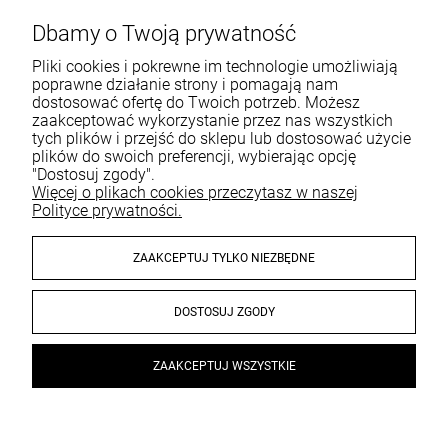
Dbamy o Twoją prywatność
Pliki cookies i pokrewne im technologie umożliwiają
poprawne działanie strony i pomagają nam
dostosować ofertę do Twoich potrzeb. Możesz
zaakceptować wykorzystanie przez nas wszystkich
tych plików i przejść do sklepu lub dostosować użycie
plików do swoich preferencji, wybierając opcję
"Dostosuj zgody".
Więcej o plikach cookies przeczytasz w naszej
Polityce prywatności.
ZAAKCEPTUJ TYLKO NIEZBĘDNE
DOSTOSUJ ZGODY
© 2026 sklep.mollonpro.com. Wszelkie prawa zastrzeżone.
ZAAKCEPTUJ WSZYSTKIE
Styl graficzny i aplikacje ShopGadget.pl
Sklep internetowy Shoper
Premium
×
PREZENT od 499 ZŁ