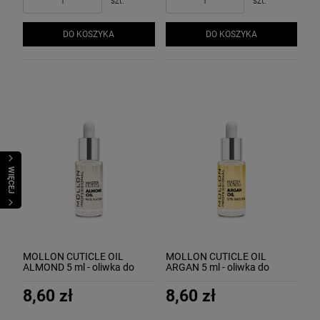
szt.
szt.
DO KOSZYKA
DO KOSZYKA
WIĘCEJ
MOLLON CUTICLE OIL
MOLLON CUTICLE OIL
ALMOND 5 ml - oliwka do
ARGAN 5 ml - oliwka do
skórek i paznokci z olejkiem
skórek i paznokci z
migdałowym o zapachu
ekstraktem z arganu
8,60 zł
8,60 zł
luksusowych perfum