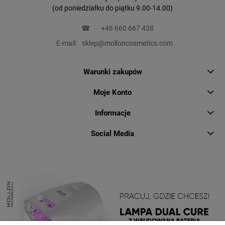
(od poniedziałku do piątku 9.00-14.00)
☎
+48 660 667 438
E-mail:
sklep@molloncosmetics.com
Warunki zakupów
Moje Konto
Informacje
Social Media