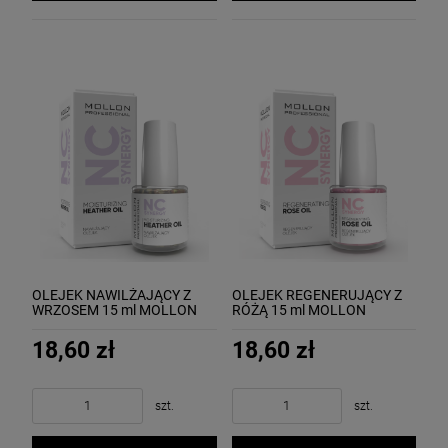
OLEJEK NAWILŻAJĄCY Z
OLEJEK REGENERUJĄCY Z
WRZOSEM 15 ml MOLLON
RÓŻĄ 15 ml MOLLON
MOISTURIZING HEATHER
REGENERATING ROSE OIL
OIL
18,60 zł
18,60 zł
szt.
szt.