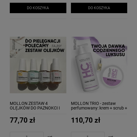
DO KOSZYKA
DO KOSZYKA
MOLLON ZESTAW 4
MOLLON TRIO - zestaw
OLEJKÓW DO PAZNOKCI I
perfumowany: krem + scrub +
SKÓREK:
oliwka
nagietek+mikrokapsułki+wrzos+róża
77,70 zł
110,70 zł