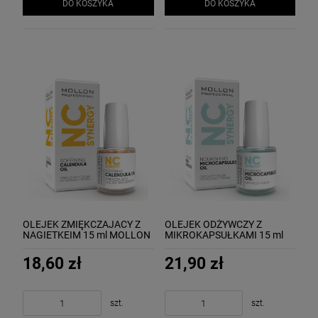
DO KOSZYKA
DO KOSZYKA
OLEJEK ZMIĘKCZAJACY Z
OLEJEK ODŻYWCZY Z
NAGIETKEIM 15 ml MOLLON
MIKROKAPSUŁKAMI 15 ml
SOFTENING CALENDULA OIL
MOLLON NOURISHING OIL
WITH MICROCAPSULES
18,60 zł
21,90 zł
szt.
szt.