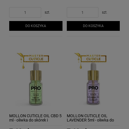
szt.
szt.
DO KOSZYKA
DO KOSZYKA
MOLLON CUTICLE OIL CBD 5
MOLLON CUTICLE OIL
ml - oliwka do skórek i
LAVENDER 5ml - oliwka do
paznokci z ekstraktem CBD
skórek i paznokci z
ekstraktem z lawendy