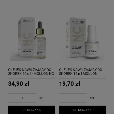
OLEJEK NAWILŻAJĄCY DO
OLEJEK NAWILŻAJĄCY DO
SKÓREK 50 ml - MOLLON NC
SKÓREK 15 ml MOLLON
SYNERGY MOISTURIZING
MOISTURIZING CUTICLE OIL
CUTICLE OIL
34,90 zł
19,70 zł
szt.
szt.
DO KOSZYKA
DO KOSZYKA