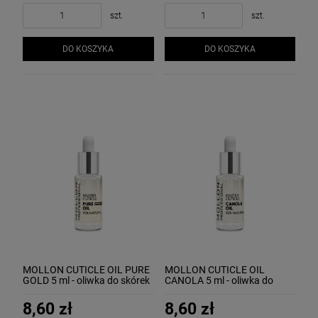
szt.
szt.
DO KOSZYKA
DO KOSZYKA
MOLLON CUTICLE OIL PURE
MOLLON CUTICLE OIL
GOLD 5 ml - oliwka do skórek
CANOLA 5 ml - oliwka do
i paznokci z drobinkami złota
skórek i paznokci z
ekstraktem canola
8,60 zł
8,60 zł