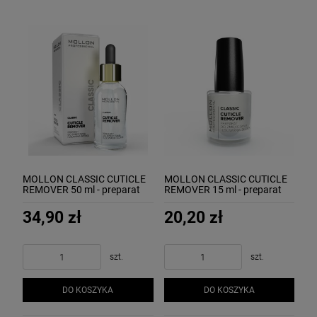
MOLLON CLASSIC CUTICLE
MOLLON CLASSIC CUTICLE
REMOVER 50 ml - preparat
REMOVER 15 ml - preparat
do zmiękczania i usuwania
do zmiękczania i usuwania
skórek
skórek
34,90 zł
20,20 zł
szt.
szt.
DO KOSZYKA
DO KOSZYKA