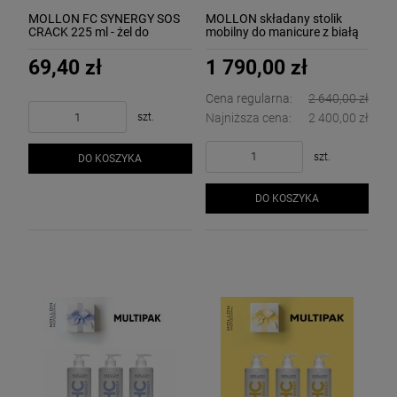
MOLLON FC SYNERGY SOS
MOLLON składany stolik
CRACK 225 ml - żel do
mobilny do manicure z białą
usuwnaia nadmiernego
podkładką i koszulką z logo
naskórka
69,40 zł
1 790,00 zł
Cena regularna:
2 640,00 zł
szt.
Najniższa cena:
2 400,00 zł
szt.
DO KOSZYKA
DO KOSZYKA