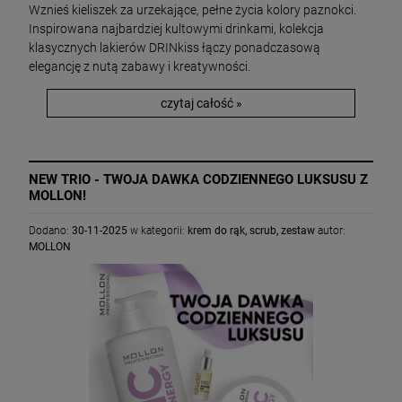
Wznieś kieliszek za urzekające, pełne życia kolory paznokci.
Inspirowana najbardziej kultowymi drinkami, kolekcja
klasycznych lakierów DRINkiss łączy ponadczasową
elegancję z nutą zabawy i kreatywności.
czytaj całość »
NEW TRIO - TWOJA DAWKA CODZIENNEGO LUKSUSU Z
MOLLON!
Dodano:
30-11-2025
w kategorii:
krem do rąk
,
scrub
,
zestaw
autor:
MOLLON