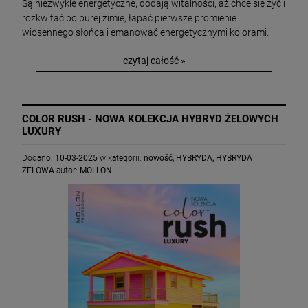
Są niezwykle energetyczne, dodają witalności, aż chce się żyć i
rozkwitać po burej zimie, łapać pierwsze promienie
wiosennego słońca i emanować energetycznymi kolorami.
czytaj całość »
COLOR RUSH - NOWA KOLEKCJA HYBRYD ŻELOWYCH
LUXURY
Dodano:
10-03-2025
w kategorii:
nowość
,
HYBRYDA
,
HYBRYDA
ŻELOWA
autor:
MOLLON