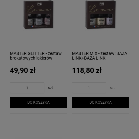
MASTER GLITTER - zestaw
MASTER MIX - zestaw: BAZA
brokatowych lakierów
LINK+BAZA LINK
UV/LED (ZŁOTY, SREBRNY,
CLEAR+TOP SHINE MOLLON
RÓŻOWY) MOLLON
49,90 zł
118,80 zł
szt.
szt.
DO KOSZYKA
DO KOSZYKA