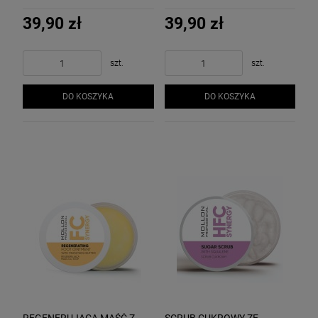
ceramidami regenerująco-
łagodząco-rozjaśniające
wzmacniające
39,90 zł
39,90 zł
szt.
szt.
DO KOSZYKA
DO KOSZYKA
REGENERUJĄCA MAŚĆ Z
SCRUB CUKROWY ZE