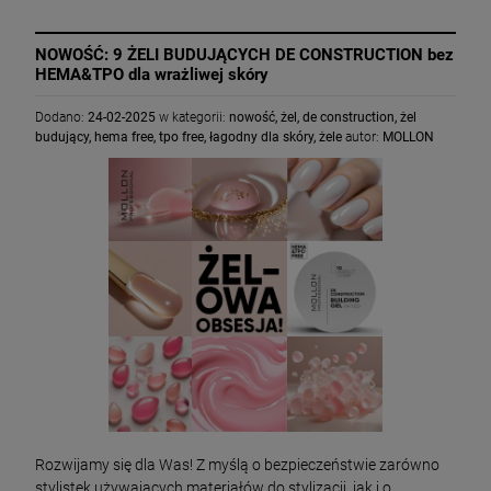
NOWOŚĆ: 9 ŻELI BUDUJĄCYCH DE CONSTRUCTION bez
HEMA&TPO dla wrażliwej skóry
Dodano:
24-02-2025
w kategorii:
nowość
,
żel
,
de construction
,
żel
budujący
,
hema free
,
tpo free
,
łagodny dla skóry
,
żele
autor:
MOLLON
Rozwijamy się dla Was! Z myślą o bezpieczeństwie zarówno
stylistek używających materiałów do stylizacji, jak i o