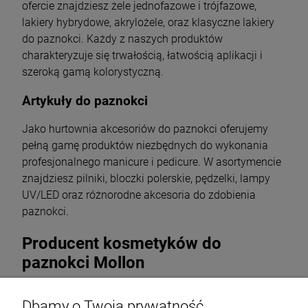
ofercie znajdziesz żele jednofazowe i trójfazowe,
lakiery hybrydowe, akrylożele, oraz klasyczne lakiery
do paznokci. Każdy z naszych produktów
charakteryzuje się trwałością, łatwością aplikacji i
szeroką gamą kolorystyczną.
Artykuły do paznokci
Jako hurtownia akcesoriów do paznokci oferujemy
pełną gamę produktów niezbędnych do wykonania
profesjonalnego manicure i pedicure. W asortymencie
znajdziesz pilniki, bloczki polerskie, pędzelki, lampy
UV/LED oraz różnorodne akcesoria do zdobienia
paznokci.
Producent kosmetyków do
paznokci Mollon
Mollon to renomowany producent kosmetyków do
Dbamy o Twoją prywatność