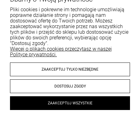
paznokci, który stawia na innowacyjność i najwyższą
jakość swoich produktów. Dzięki współpracy z
Pliki cookies i pokrewne im technologie umożliwiają
poprawne działanie strony i pomagają nam
najlepszymi specjalistami i użyciu nowoczesnych
dostosować ofertę do Twoich potrzeb. Możesz
technologii nasze produkty spełniają oczekiwania
zaakceptować wykorzystanie przez nas wszystkich
nawet najbardziej wymagających klientów.
tych plików i przejść do sklepu lub dostosować użycie
plików do swoich preferencji, wybierając opcję
"Dostosuj zgody".
Jak wybrać odpowiednie produkty
Więcej o plikach cookies przeczytasz w naszej
do paznokci? Porad Mollon
Polityce prywatności.
Przy wyborze odpowiednich produktów do paznokci,
ZAAKCEPTUJ TYLKO NIEZBĘDNE
warto uwzględnić poniższe kryteria.
DOSTOSUJ ZGODY
Kwalifikacja produktu
Przy wyborze produktów do paznokci warto zwrócić
ZAAKCEPTUJ WSZYSTKIE
uwagę na ich skład, trwałość oraz łatwość aplikacji.
Warto również sprawdzić, czy dany produkt jest
×
PREZENT od 499 ZŁ
odpowiedni do Twojego typu paznokci i stylu pracy.
Gratis dostawa od 199 ZŁ
Certyfikaty i opinie