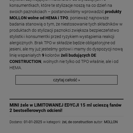
konsumentkach, które te stylizacje noszą na co dzień na
swoich paznokciach – postanowiliśmy wprowadzić
produkty
MOLLON wolne od HEMA i TPO
, ponieważ najnowsze
badania stanowią o tym, że niestosowanie tych składników w
produktach do stylizacji paznokci zwiększa bezpieczeństwo
stylistki i konsumentki przed ryzykiem wystąpienia reakcji
alergicznych. Brak TPO w składzie będzie obligatoryjne od
jesieni, ale my już jesteśmy gotowi i mamy do dyspozycji nową
linię wspaniałych
9
kolorów
żeli budujących DE
CONSTRUCTION
, wolnych nie tylko od TPO właśnie, ale i od
HEMA.
czytaj całość »
MINI żele w LIMITOWANEJ EDYCJI 15 ml ucieszą fanów
2 bestsellerowych odcieni!
Dodano:
01-01-2025
w kategorii:
żel
,
de construction
autor:
MOLLON