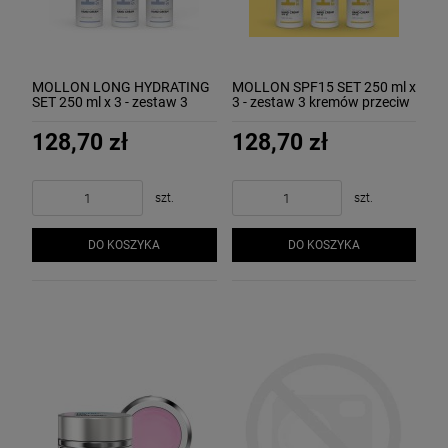
MOLLON LONG HYDRATING
MOLLON SPF15 SET 250 ml x
SET 250 ml x 3 - zestaw 3
3 - zestaw 3 kremów przeciw
kremów nawilżających
przebarwieniom do rąk
wodoodpornych do rąk
128,70 zł
128,70 zł
szt.
szt.
DO KOSZYKA
DO KOSZYKA