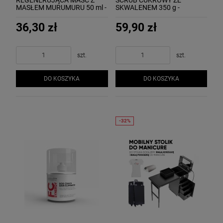
MASŁEM MURUMURU 50 ml -
SKWALENEM 350 g -
MOLLON REGENERATING
MOLLON SUGAR SCRUB
FOOT OINTMENT WITH
WITH SQUALENE
36,30 zł
59,90 zł
MURUMURU BUTTER
szt.
szt.
DO KOSZYKA
DO KOSZYKA