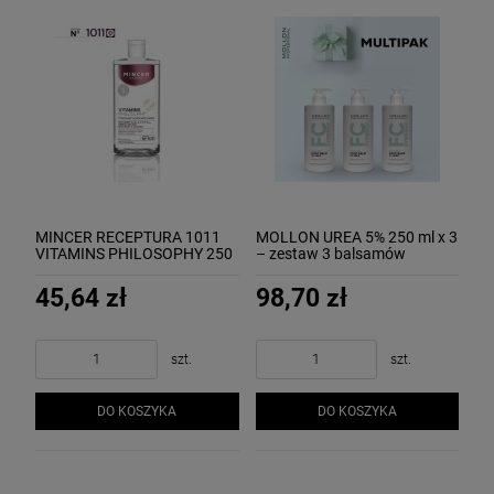
MINCER RECEPTURA 1011
MOLLON UREA 5% 250 ml x 3
VITAMINS PHILOSOPHY 250
– zestaw 3 balsamów
ml - płyn micelarny
(kremów) do stóp
45,64 zł
98,70 zł
szt.
szt.
DO KOSZYKA
DO KOSZYKA