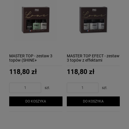
MASTER TOP - zestaw 3
MASTER TOP EFECT - zestaw
topów (SHINE+
3 topów z effektami
VELVET+EFFECT GOLD)
(GOLD+SILVER+SPARKLE)
MOLLON
MOLLON
118,80 zł
118,80 zł
szt.
szt.
DO KOSZYKA
DO KOSZYKA