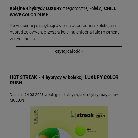
Kolejne 4 hybrydy LUXURY
z tegorocznej kolekcji
CHILL
WAVE COLOR RUSH
.
Po wiosennej ekscytacji dwiema poprzednimi kolekcjami
hybryd żelowych, przyszła kolej na chłodną falę i moment
wytychnienia.
czytaj całość »
HOT STREAK - 4 hybrydy w kolekcji LUXURY COLOR
RUSH
Dodano:
24-03-2025
w kategorii:
hybryda
,
lakier hybrydowy
autor:
MOLLON