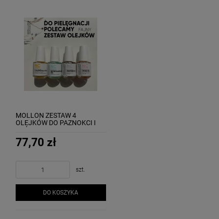
MOLLON ZESTAW 4
OLEJKÓW DO PAZNOKCI I
SKÓREK:
nagietek+mikrokapsułki+wrzos+róża
77,70 zł
szt.
DO KOSZYKA