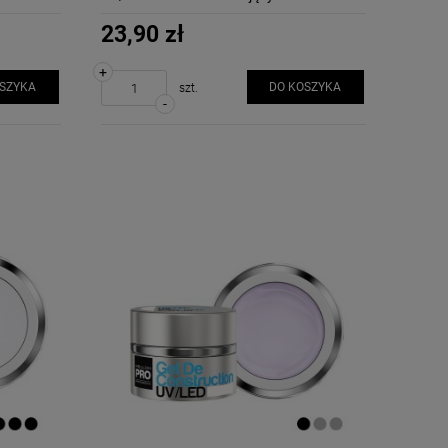
23,90 zł
+
OSZYKA
DO KOSZYKA
szt.
-