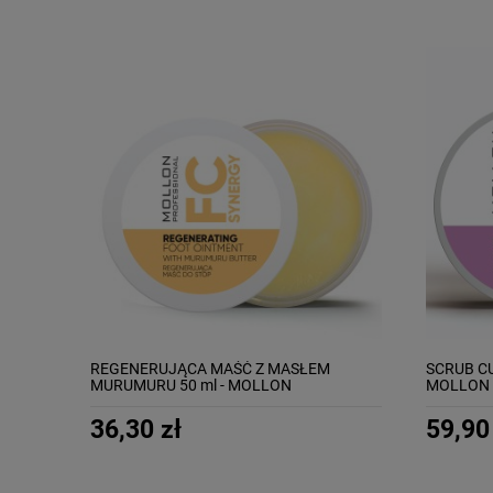
REGENERUJĄCA MAŚĆ Z MASŁEM
SCRUB C
MURUMURU 50 ml - MOLLON
MOLLON 
REGENERATING FOOT OINTMENT WITH
MURUMURU BUTTER
36,30 zł
59,90