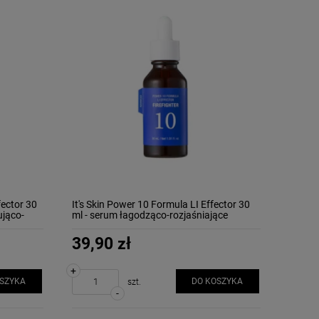
fector 30
It's Skin Power 10 Formula LI Effector 30
ująco-
ml - serum łagodząco-rozjaśniające
39,90 zł
+
OSZYKA
DO KOSZYKA
szt.
-