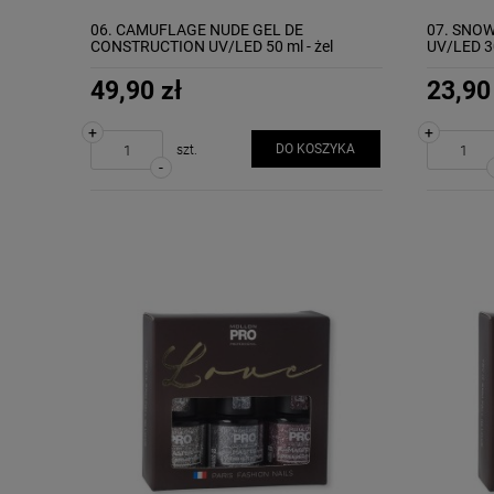
06. CAMUFLAGE NUDE GEL DE
07. SNO
CONSTRUCTION UV/LED 50 ml - żel
UV/LED 3
budujący MOLLON
49,90 zł
23,90
+
+
DO KOSZYKA
szt.
-