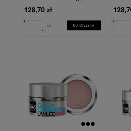
wodoodpornych do rąk
128,70 zł
128,7
+
+
DO KOSZYKA
szt.
-