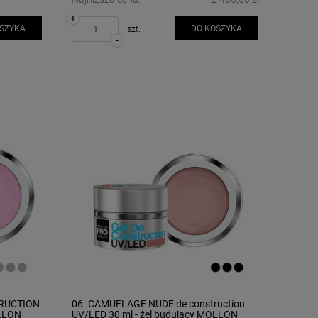
+
OSZYKA
DO KOSZYKA
szt.
-
TRUCTION
06. CAMUFLAGE NUDE de construction
OLLON
UV/LED 30 ml - żel budujący MOLLON