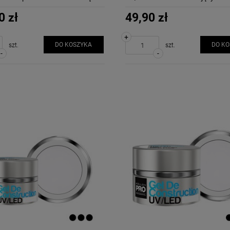
0 zł
49,90 zł
+
DO KOSZYKA
DO K
szt.
szt.
-
-