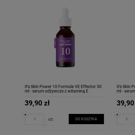
It's Skin Power 10 Formula VE Effector 30
It's Skin
ml - serum odżywcze z witaminą E
ml - serum
rozświetl
39,90 zł
39,90
+
+
DO KOSZYKA
szt.
-