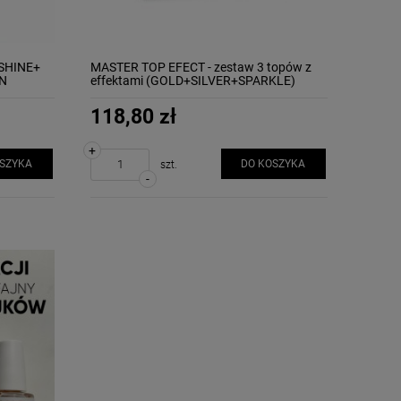
(SHINE+
MASTER TOP EFECT - zestaw 3 topów z
N
effektami (GOLD+SILVER+SPARKLE)
MOLLON
118,80 zł
+
OSZYKA
DO KOSZYKA
szt.
-