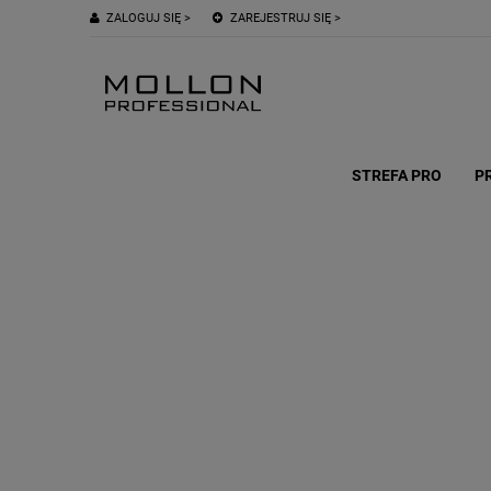
ZALOGUJ SIĘ >
ZAREJESTRUJ SIĘ >
STREFA PRO
P