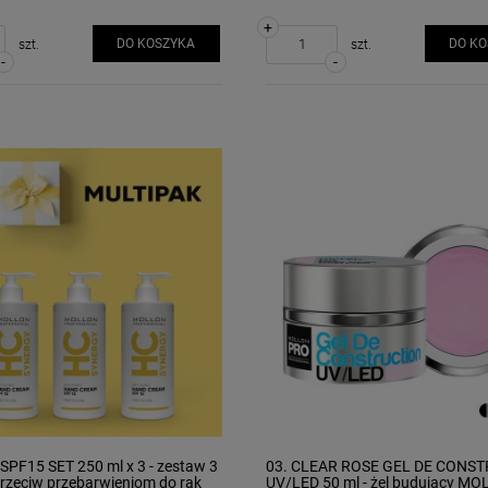
+
DO KOSZYKA
DO K
szt.
szt.
-
-
PF15 SET 250 ml x 3 - zestaw 3
03. CLEAR ROSE GEL DE CONS
rzeciw przebarwieniom do rąk
UV/LED 50 ml - żel budujący M