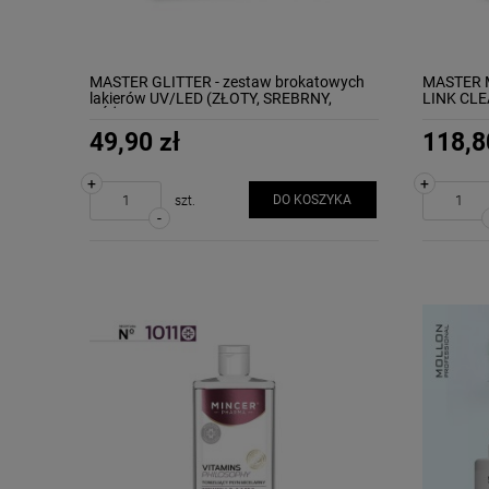
MASTER GLITTER - zestaw brokatowych
MASTER M
lakierów UV/LED (ZŁOTY, SREBRNY,
LINK CL
RÓŻOWY) MOLLON
49,90 zł
118,8
+
+
DO KOSZYKA
szt.
-