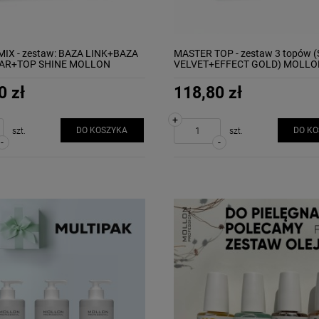
IX - zestaw: BAZA LINK+BAZA
MASTER TOP - zestaw 3 topów 
EAR+TOP SHINE MOLLON
VELVET+EFFECT GOLD) MOLLO
0 zł
118,80 zł
+
DO KOSZYKA
DO K
szt.
szt.
-
-