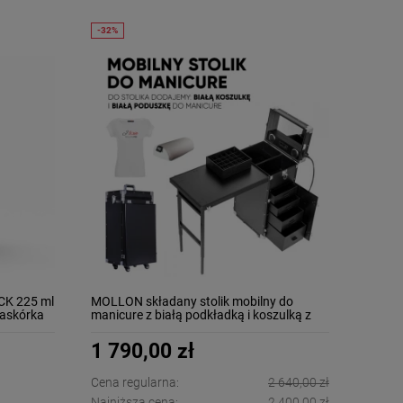
K 225 ml
MOLLON składany stolik mobilny do
naskórka
manicure z białą podkładką i koszulką z
logo
1 790,00 zł
Cena regularna:
2 640,00 zł
Najniższa cena:
2 400,00 zł