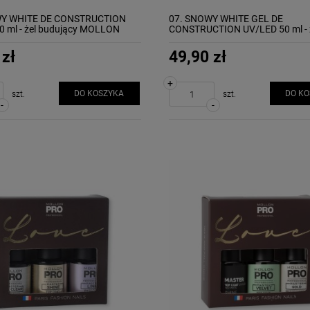
WY WHITE DE CONSTRUCTION
07. SNOWY WHITE GEL DE
0 ml - żel budujący MOLLON
CONSTRUCTION UV/LED 50 ml - 
budujący MOLLON
 zł
49,90 zł
+
DO KOSZYKA
DO K
szt.
szt.
-
-