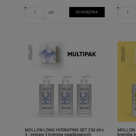
+
+
DO KOSZYKA
szt.
-
MOLLON LONG HYDRATING SET 250 ml x
MOLLON S
3 - zestaw 3 kremów nawilżających
kremów p