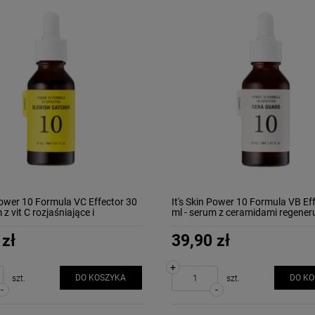
 Power 10 Formula VC Effector 30
It's Skin Power 10 Formula VB Ef
 z vit C rozjaśniające i
ml - serum z ceramidami regener
ajace
wzmacniające
 zł
39,90 zł
+
DO KOSZYKA
DO K
szt.
szt.
-
-