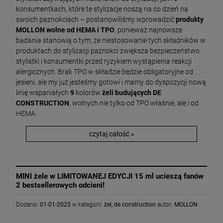
konsumentkach, które te stylizacje noszą na co dzień na
swoich paznokciach – postanowiliśmy wprowadzić
produkty
MOLLON wolne od HEMA i TPO
, ponieważ najnowsze
badania stanowią o tym, że niestosowanie tych składników w
produktach do stylizacji paznokci zwiększa bezpieczeństwo
stylistki i konsumentki przed ryzykiem wystąpienia reakcji
alergicznych. Brak TPO w składzie będzie obligatoryjne od
jesieni, ale my już jesteśmy gotowi i mamy do dyspozycji nową
linię wspaniałych
9
kolorów
żeli budujących DE
CONSTRUCTION
, wolnych nie tylko od TPO właśnie, ale i od
HEMA.
czytaj całość »
MINI żele w LIMITOWANEJ EDYCJI 15 ml ucieszą fanów
2 bestsellerowych odcieni!
Dodano:
01-01-2025
w kategorii:
żel
,
de construction
autor:
MOLLON