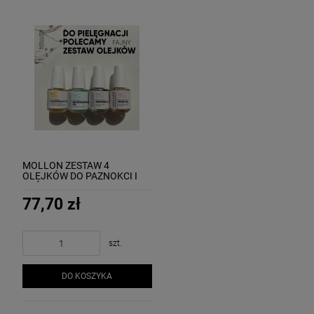
MOLLON ZESTAW 4
OLEJKÓW DO PAZNOKCI I
SKÓREK:
nagietek+mikrokapsułki+wrzos+róża
77,70 zł
szt.
DO KOSZYKA