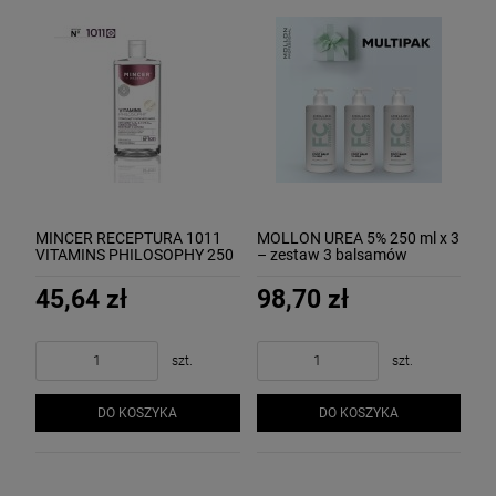
MINCER RECEPTURA 1011
MOLLON UREA 5% 250 ml x 3
VITAMINS PHILOSOPHY 250
– zestaw 3 balsamów
ml - płyn micelarny
(kremów) do stóp
45,64 zł
98,70 zł
szt.
szt.
DO KOSZYKA
DO KOSZYKA