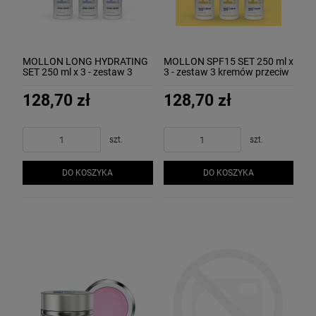
MOLLON LONG HYDRATING
MOLLON SPF15 SET 250 ml x
SET 250 ml x 3 - zestaw 3
3 - zestaw 3 kremów przeciw
kremów nawilżających
przebarwieniom do rąk
wodoodpornych do rąk
128,70 zł
128,70 zł
szt.
szt.
DO KOSZYKA
DO KOSZYKA