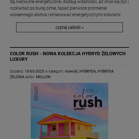
Są niezwykle energetyczne, dodają witalności, aż chce się żyć i
rozkwitać po burej zimie, łapać pierwsze promienie
wiosennego słońca i emanować energetycznymi kolorami.
czytaj całość »
COLOR RUSH - NOWA KOLEKCJA HYBRYD ŻELOWYCH
LUXURY
Dodano:
10-03-2025
w kategorii:
nowość
,
HYBRYDA
,
HYBRYDA
ŻELOWA
autor:
MOLLON