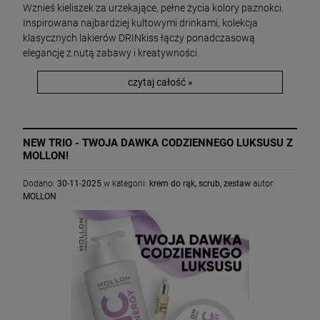
Wznieś kieliszek za urzekające, pełne życia kolory paznokci.
Inspirowana najbardziej kultowymi drinkami, kolekcja
klasycznych lakierów DRINkiss łączy ponadczasową
elegancję z nutą zabawy i kreatywności.
czytaj całość »
NEW TRIO - TWOJA DAWKA CODZIENNEGO LUKSUSU Z
MOLLON!
Dodano:
30-11-2025
w kategorii:
krem do rąk
,
scrub
,
zestaw
autor:
MOLLON