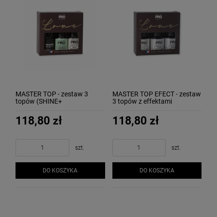
MASTER TOP - zestaw 3
MASTER TOP EFECT - zestaw
topów (SHINE+
3 topów z effektami
VELVET+EFFECT GOLD)
(GOLD+SILVER+SPARKLE)
MOLLON
MOLLON
118,80 zł
118,80 zł
szt.
szt.
DO KOSZYKA
DO KOSZYKA