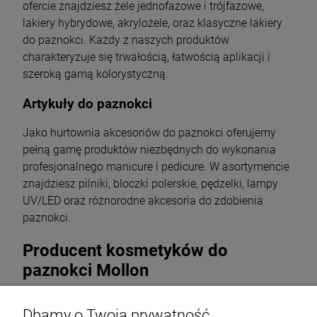
ofercie znajdziesz żele jednofazowe i trójfazowe,
lakiery hybrydowe, akrylożele, oraz klasyczne lakiery
do paznokci. Każdy z naszych produktów
charakteryzuje się trwałością, łatwością aplikacji i
szeroką gamą kolorystyczną.
Artykuły do paznokci
Jako hurtownia akcesoriów do paznokci oferujemy
pełną gamę produktów niezbędnych do wykonania
profesjonalnego manicure i pedicure. W asortymencie
znajdziesz pilniki, bloczki polerskie, pędzelki, lampy
UV/LED oraz różnorodne akcesoria do zdobienia
paznokci.
Producent kosmetyków do
paznokci Mollon
Mollon to renomowany producent kosmetyków do
Dbamy o Twoją prywatność