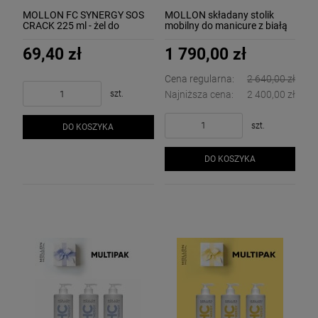
MOLLON FC SYNERGY SOS
MOLLON składany stolik
CRACK 225 ml - żel do
mobilny do manicure z białą
usuwnaia nadmiernego
podkładką i koszulką z logo
naskórka
69,40 zł
1 790,00 zł
Cena regularna:
2 640,00 zł
szt.
Najniższa cena:
2 400,00 zł
szt.
DO KOSZYKA
DO KOSZYKA