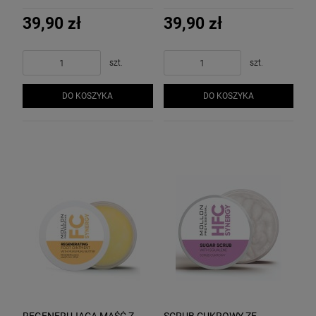
ceramidami regenerująco-
łagodząco-rozjaśniające
wzmacniające
39,90 zł
39,90 zł
szt.
szt.
DO KOSZYKA
DO KOSZYKA
REGENERUJĄCA MAŚĆ Z
SCRUB CUKROWY ZE