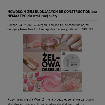
NOWOŚĆ: 9 ŻELI BUDUJĄCYCH DE CONSTRUCTION bez
HEMA&TPO dla wrażliwej skóry
Dodano:
24-02-2025
w kategorii:
nowość
,
żel
,
de construction
,
żel
budujący
,
hema free
,
tpo free
,
łagodny dla skóry
,
żele
autor:
MOLLON
Rozwijamy się dla Was! Z myślą o bezpieczeństwie zarówno
stylistek używających materiałów do stylizacji, jak i o