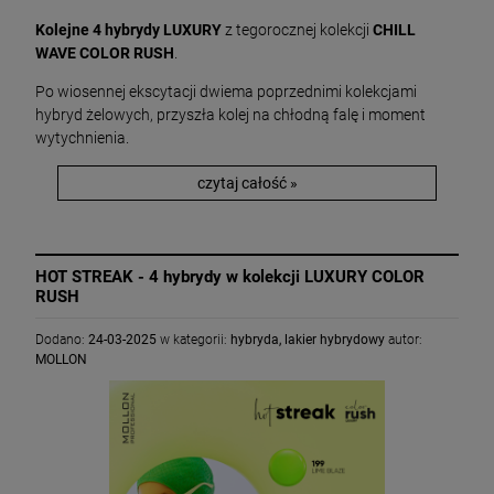
Kolejne 4 hybrydy LUXURY
z tegorocznej kolekcji
CHILL
WAVE COLOR RUSH
.
Po wiosennej ekscytacji dwiema poprzednimi kolekcjami
hybryd żelowych, przyszła kolej na chłodną falę i moment
wytychnienia.
czytaj całość »
HOT STREAK - 4 hybrydy w kolekcji LUXURY COLOR
RUSH
Dodano:
24-03-2025
w kategorii:
hybryda
,
lakier hybrydowy
autor:
MOLLON