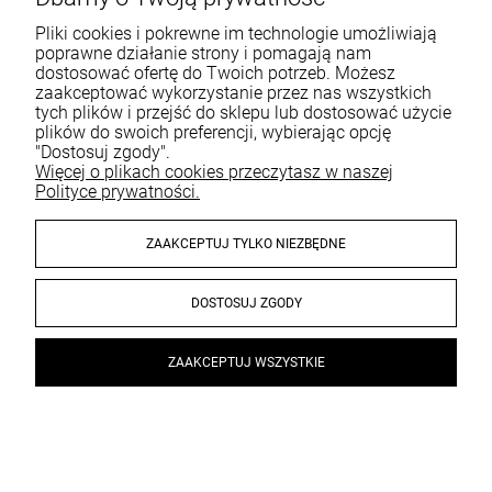
paznokci, który stawia na innowacyjność i najwyższą
jakość swoich produktów. Dzięki współpracy z
Pliki cookies i pokrewne im technologie umożliwiają
poprawne działanie strony i pomagają nam
najlepszymi specjalistami i użyciu nowoczesnych
dostosować ofertę do Twoich potrzeb. Możesz
technologii nasze produkty spełniają oczekiwania
zaakceptować wykorzystanie przez nas wszystkich
nawet najbardziej wymagających klientów.
tych plików i przejść do sklepu lub dostosować użycie
plików do swoich preferencji, wybierając opcję
"Dostosuj zgody".
Jak wybrać odpowiednie produkty
Więcej o plikach cookies przeczytasz w naszej
do paznokci? Porad Mollon
Polityce prywatności.
Przy wyborze odpowiednich produktów do paznokci,
ZAAKCEPTUJ TYLKO NIEZBĘDNE
warto uwzględnić poniższe kryteria.
DOSTOSUJ ZGODY
Kwalifikacja produktu
Przy wyborze produktów do paznokci warto zwrócić
ZAAKCEPTUJ WSZYSTKIE
uwagę na ich skład, trwałość oraz łatwość aplikacji.
Warto również sprawdzić, czy dany produkt jest
×
PREZENT od 499 ZŁ
odpowiedni do Twojego typu paznokci i stylu pracy.
Gratis dostawa od 199 ZŁ
Certyfikaty i opinie