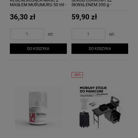
MASŁEM MURUMURU 50 ml -
SKWALENEM 350 g -
MOLLON REGENERATING
MOLLON SUGAR SCRUB
FOOT OINTMENT WITH
WITH SQUALENE
36,30 zł
59,90 zł
MURUMURU BUTTER
szt.
szt.
DO KOSZYKA
DO KOSZYKA