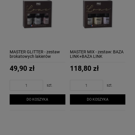
MASTER GLITTER - zestaw
MASTER MIX - zestaw: BAZA
brokatowych lakierów
LINK+BAZA LINK
UV/LED (ZŁOTY, SREBRNY,
CLEAR+TOP SHINE MOLLON
RÓŻOWY) MOLLON
49,90 zł
118,80 zł
szt.
szt.
DO KOSZYKA
DO KOSZYKA