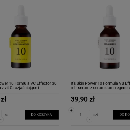
 Power 10 Formula VC Effector 30
It's Skin Power 10 Formula VB Ef
 z vit C rozjaśniające i
ml - serum z ceramidami regener
ajace
wzmacniające
 zł
39,90 zł
+
DO KOSZYKA
DO K
szt.
szt.
-
-