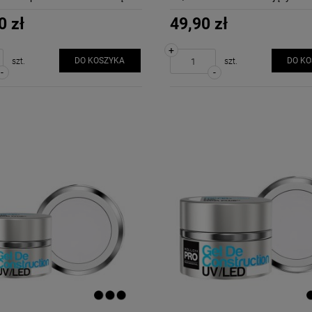
0 zł
49,90 zł
+
DO KOSZYKA
DO K
szt.
szt.
-
-