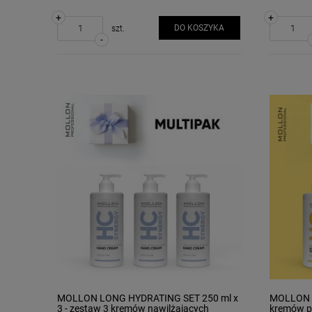
+
+
DO KOSZYKA
szt.
-
MOLLON LONG HYDRATING SET 250 ml x
MOLLON S
3 - zestaw 3 kremów nawilżających
kremów p