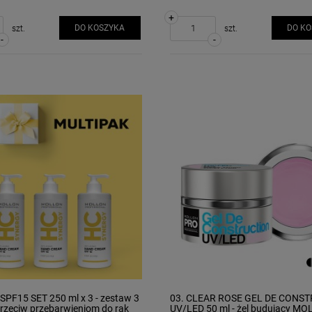
+
DO KOSZYKA
DO K
szt.
szt.
-
-
PF15 SET 250 ml x 3 - zestaw 3
03. CLEAR ROSE GEL DE CONS
rzeciw przebarwieniom do rąk
UV/LED 50 ml - żel budujący M