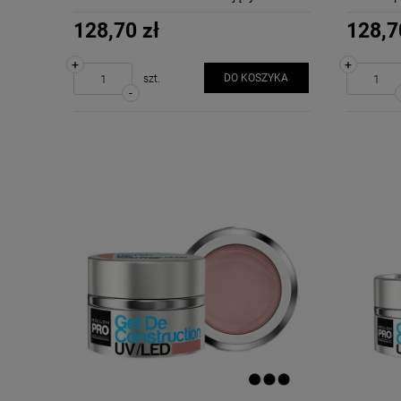
wodoodpornych do rąk
128,70 zł
128,7
+
+
DO KOSZYKA
szt.
-