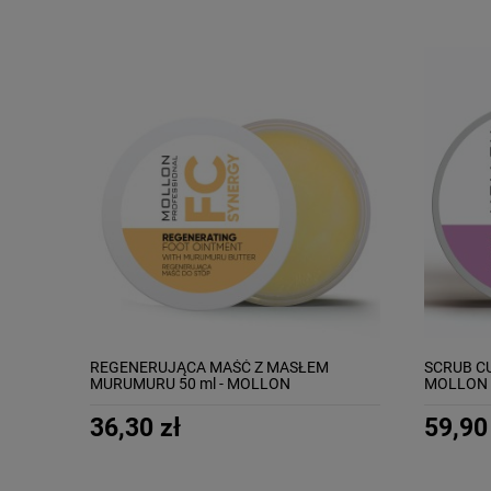
REGENERUJĄCA MAŚĆ Z MASŁEM
SCRUB C
MURUMURU 50 ml - MOLLON
MOLLON 
REGENERATING FOOT OINTMENT WITH
MURUMURU BUTTER
36,30 zł
59,90