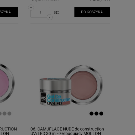
+
OSZYKA
DO KOSZYKA
szt.
-
TRUCTION
06. CAMUFLAGE NUDE de construction
OLLON
UV/LED 30 ml - żel budujący MOLLON