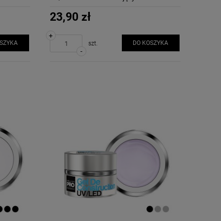
23,90 zł
+
OSZYKA
DO KOSZYKA
szt.
-