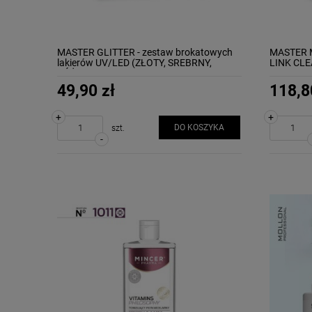
MASTER GLITTER - zestaw brokatowych
MASTER M
lakierów UV/LED (ZŁOTY, SREBRNY,
LINK CL
RÓŻOWY) MOLLON
49,90 zł
118,8
+
+
DO KOSZYKA
szt.
-