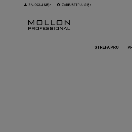
ZALOGUJ SIĘ >
ZAREJESTRUJ SIĘ >
STREFA PRO
P