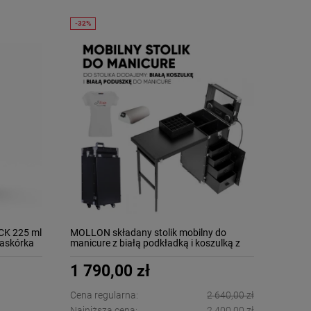
K 225 ml
MOLLON składany stolik mobilny do
naskórka
manicure z białą podkładką i koszulką z
logo
1 790,00 zł
Cena regularna:
2 640,00 zł
Najniższa cena:
2 400,00 zł