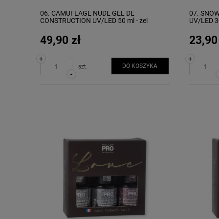
06. CAMUFLAGE NUDE GEL DE
07. SNO
CONSTRUCTION UV/LED 50 ml - żel
UV/LED 3
budujący MOLLON
49,90 zł
23,90
+
+
DO KOSZYKA
szt.
-