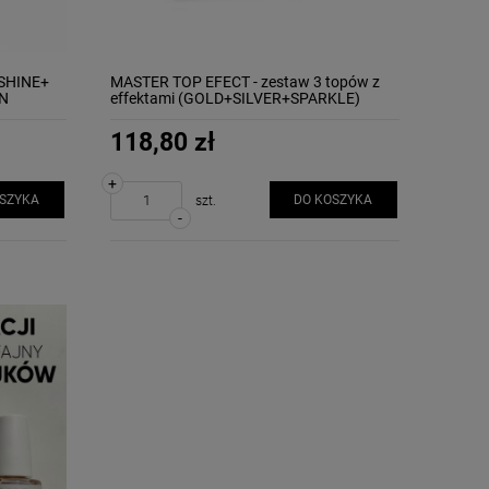
(SHINE+
MASTER TOP EFECT - zestaw 3 topów z
N
effektami (GOLD+SILVER+SPARKLE)
MOLLON
118,80 zł
+
OSZYKA
DO KOSZYKA
szt.
-