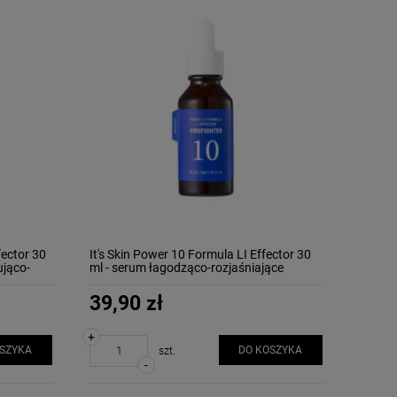
fector 30
It's Skin Power 10 Formula LI Effector 30
ująco-
ml - serum łagodząco-rozjaśniające
39,90 zł
+
OSZYKA
DO KOSZYKA
szt.
-