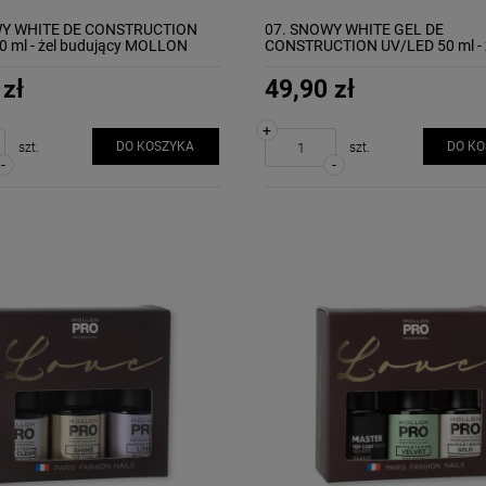
WY WHITE DE CONSTRUCTION
07. SNOWY WHITE GEL DE
0 ml - żel budujący MOLLON
CONSTRUCTION UV/LED 50 ml - 
budujący MOLLON
 zł
49,90 zł
+
DO KOSZYKA
DO K
szt.
szt.
-
-