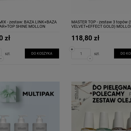
IX - zestaw: BAZA LINK+BAZA
MASTER TOP - zestaw 3 topów 
EAR+TOP SHINE MOLLON
VELVET+EFFECT GOLD) MOLLO
0 zł
118,80 zł
+
DO KOSZYKA
DO K
szt.
szt.
-
-