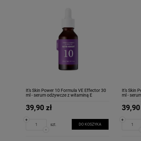
It's Skin Power 10 Formula VE Effector 30
It's Skin
ml - serum odżywcze z witaminą E
ml - serum
rozświetl
39,90 zł
39,90
+
+
DO KOSZYKA
szt.
-