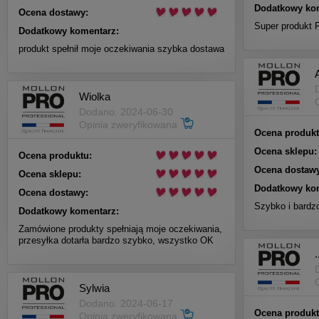
Dodatkowy ko
Ocena dostawy:
Super produkt 
Dodatkowy komentarz:
produkt spełnił moje oczekiwania szybka dostawa
Wiolka
Dodano: 2024-06-30
Opinia zweryfikowana
Ocena produkt
Ocena sklepu:
Ocena produktu:
Ocena dostawy
Ocena sklepu:
Dodatkowy ko
Ocena dostawy:
Szybko i bardzo
Dodatkowy komentarz:
Zamówione produkty spełniają moje oczekiwania,
przesyłka dotarła bardzo szybko, wszystko OK
.
Sylwia
Dodano: 2024-06-17
Ocena produkt
Opinia zweryfikowana