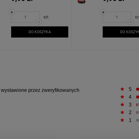
+
+
szt.
sz
-
-
DO KOSZYKA
DO KOSZY
5
są wystawione przez zweryfikowanych
4
3
2
1