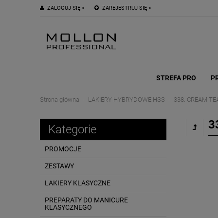
ZALOGUJ SIĘ >
ZAREJESTRUJ SIĘ >
STREFA PRO
P
Strona główna
LAKIERY HYBRYDOWE HSS
338. CREAM TEA
3
Kategorie
PROMOCJE
ZESTAWY
LAKIERY KLASYCZNE
PREPARATY DO MANICURE
KLASYCZNEGO