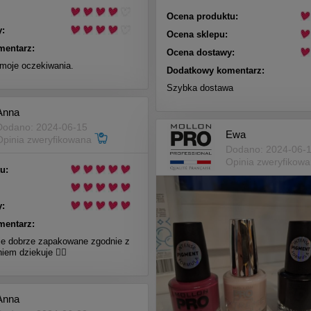
Ocena produktu:
:
Ocena sklepu:
mentarz:
Ocena dostawy:
 moje oczekiwania.
Dodatkowy komentarz:
Szybka dostawa
Anna
Dodano: 2024-06-15
Ewa
Opinia zweryfikowana
Dodano: 2024-06-
Opinia zweryfikow
u:
:
mentarz:
e dobrze zapakowane zgodnie z
em dziekuje 👍🏼
Anna