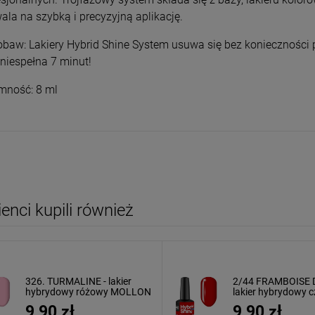
ala na szybką i precyzyjną aplikację.
obaw: Lakiery Hybrid Shine System usuwa się bez konieczności
 niespełna 7 minut!
mność: 8 ml
lienci kupili również
326. TURMALINE - lakier
2/44 FRAMBOISE 
hybrydowy różowy MOLLON
lakier hybrydowy 
HSS
MOLLON HSS
9,90 zł
9,90 zł