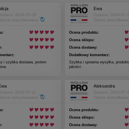
licja
Ewa
Dodano: 2024-07-29
Dodano: 2024-07-
Opinia zweryfikowana
Opinia zweryfikow
u:
Ocena produktu:
Ocena sklepu:
:
Ocena dostawy:
mentarz:
Dodatkowy komentarz:
ty i szybka dostawa, jestem
Szybka i sprawna wysyłka, produkt
ona.
jakości
Ewa
Aleksandra
Dodano: 2024-07-21
Dodano: 2024-07-
Opinia zweryfikowana
Opinia zweryfikow
u:
Ocena produktu:
Ocena sklepu:
:
Ocena dostawy: