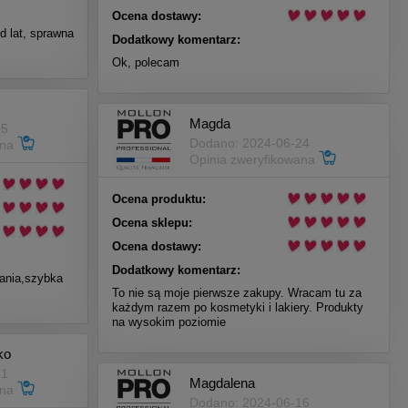
Ocena dostawy:
d lat, sprawna
Dodatkowy komentarz:
Ok, polecam
Magda
05
Dodano: 2024-06-24
ana
Opinia zweryfikowana
Ocena produktu:
Ocena sklepu:
Ocena dostawy:
Dodatkowy komentarz:
wania,szybka
To nie są moje pierwsze zakupy. Wracam tu za
każdym razem po kosmetyki i lakiery. Produkty
na wysokim poziomie
ko
21
Magdalena
ana
Dodano: 2024-06-16