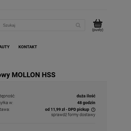
(pusty)
AUTY
KONTAKT
eżowy MOLLON HSS
tępność:
duża ilość
yłka w:
48 godzin
tawa:
od 11,99 zł
- DPD pickup
sprawdź formy dostawy
Cena nie zawiera ewentualnych kosztów
płatności