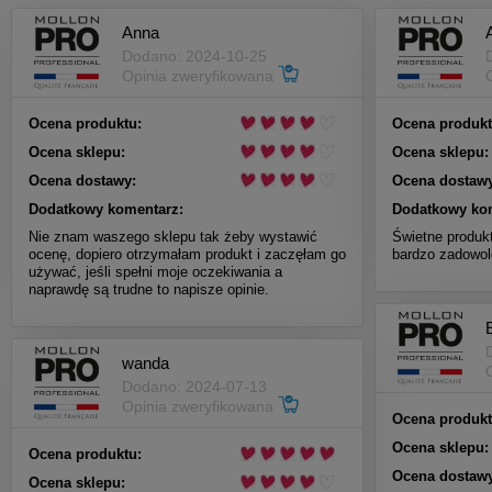
Anna
A
Dodano: 2024-10-25
Opinia zweryfikowana
Ocena produktu:
Ocena produkt
Ocena sklepu:
Ocena sklepu:
Ocena dostawy:
Ocena dostawy
Dodatkowy komentarz:
Dodatkowy ko
Nie znam waszego sklepu tak żeby wystawić
Świetne produk
ocenę, dopiero otrzymałam produkt i zaczęłam go
bardzo zadowol
używać, jeśli spełni moje oczekiwania a
naprawdę są trudne to napisze opinie.
wanda
Dodano: 2024-07-13
Opinia zweryfikowana
Ocena produkt
Ocena sklepu:
Ocena produktu:
Ocena dostawy
Ocena sklepu: