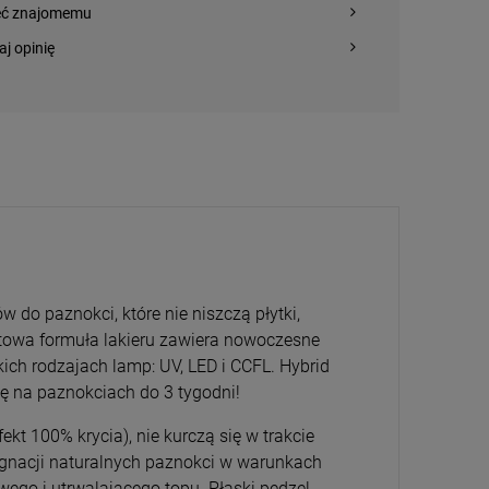
eć znajomemu
aj opinię
do paznokci, które nie niszczą płytki,
towa formuła lakieru zawiera nowoczesne
kich rodzajach lamp: UV, LED i CCFL. Hybrid
ię na paznokciach do 3 tygodni!
kt 100% krycia), nie kurczą się w trakcie
elęgnacji naturalnych paznokci w warunkach
wego i utrwalającego topu. Płaski pędzel