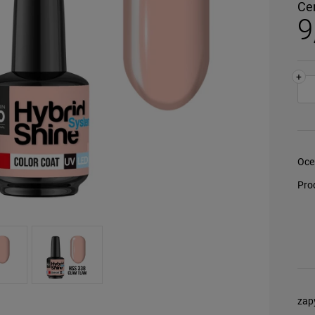
Ce
9
+
Oce
Pro
zap