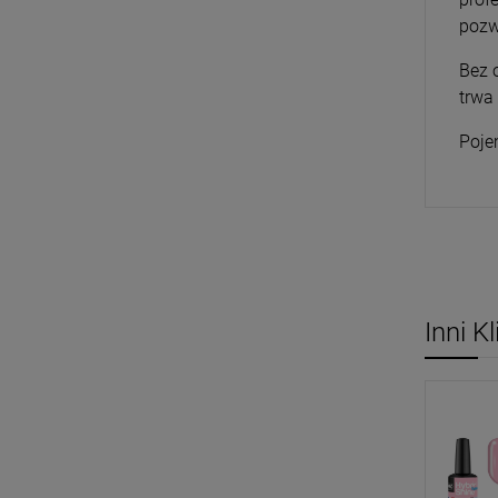
pozw
Bez 
trwa
Poje
Inni K