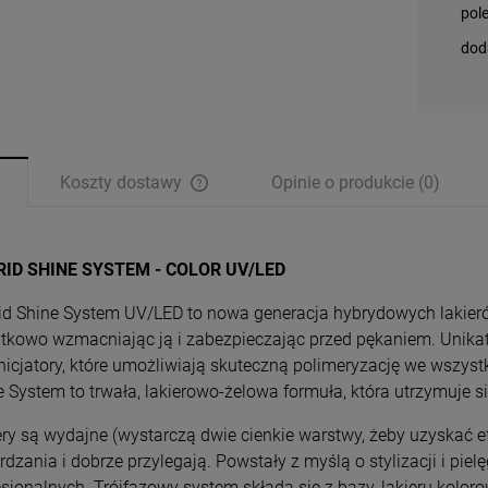
pol
dod
Koszty dostawy
Opinie o produkcie (0)
Cena nie zawiera ewentualnych kosztów
płatności
RID SHINE SYSTEM - COLOR UV/LED
id Shine System UV/LED to nowa generacja hybrydowych lakierów 
tkowo wzmacniając ją i zabezpieczając przed pękaniem. Unika
inicjatory, które umożliwiają skuteczną polimeryzację we wszyst
e System to trwała, lakierowo-żelowa formuła, która utrzymuje s
ery są wydajne (wystarczą dwie cienkie warstwy, żeby uzyskać efe
rdzania i dobrze przylegają. Powstały z myślą o stylizacji i pi
esjonalnych. Trójfazowy system składa się z bazy, lakieru koloro