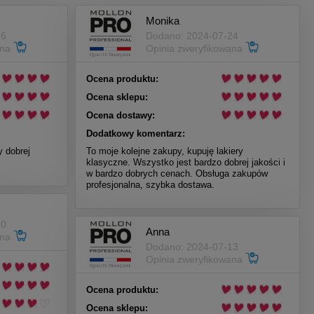
Monika
26
Dodano: 2024-07-24
ana
Opinia zweryfikowana
Ocena produktu:
Ocena sklepu:
Ocena dostawy:
Dodatkowy komentarz:
y dobrej
To moje kolejne zakupy, kupuję lakiery
klasyczne. Wszystko jest bardzo dobrej jakości i
w bardzo dobrych cenach. Obsługa zakupów
profesjonalna, szybka dostawa.
20
Anna
ana
Dodano: 2024-07-13
Opinia zweryfikowana
Ocena produktu:
Ocena sklepu: