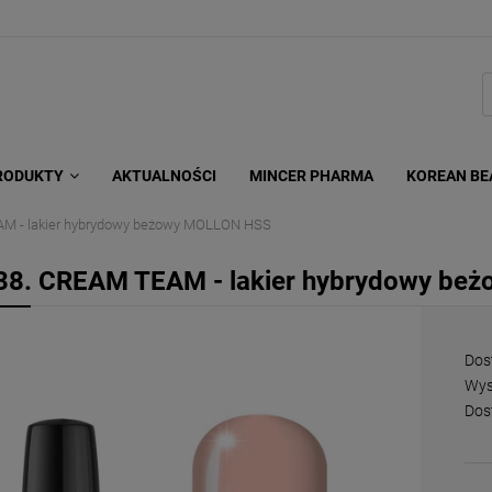
RODUKTY
AKTUALNOŚCI
MINCER PHARMA
KOREAN BE
M - lakier hybrydowy beżowy MOLLON HSS
38. CREAM TEAM - lakier hybrydowy b
Dos
Wys
Dos