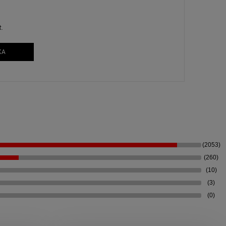
t.
KA
(2053)
(260)
(10)
(3)
(0)