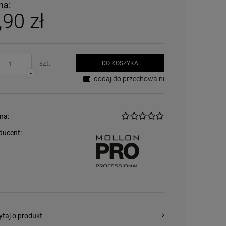
na:
,90 zł
szt.
DO KOSZYKA
-
dodaj do przechowalni
na:
ducent:
ytaj o produkt