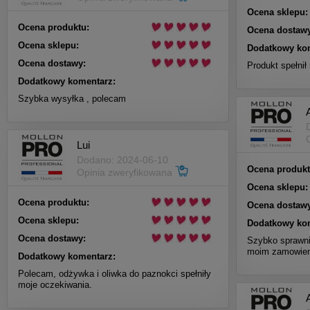
Ocena sklepu:
Ocena produktu:
Ocena dostawy
Ocena sklepu:
Dodatkowy ko
Ocena dostawy:
Produkt spełnił
Dodatkowy komentarz:
Szybka wysyłka , polecam
Lui
Dodano: 2024-06-10
Ocena produkt
Opinia zweryfikowana
Ocena sklepu:
Ocena produktu:
Ocena dostawy
Ocena sklepu:
Dodatkowy ko
Ocena dostawy:
Szybko sprawni
moim zamowieni
Dodatkowy komentarz:
Polecam, odżywka i oliwka do paznokci spełniły
moje oczekiwania.