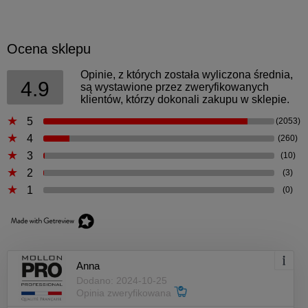
Ocena sklepu
Opinie, z których została wyliczona średnia,
4.9
są wystawione przez zweryfikowanych
klientów, którzy dokonali zakupu w sklepie.
5
(2053)
4
(260)
3
(10)
2
(3)
1
(0)
Anna
Dodano: 2024-10-25
Opinia zweryfikowana