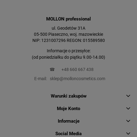
MOLLON professional
ul. Geodetów 31A
05-500 Piaseczno, woj. mazowieckie
NIP: 1231007296 REGON: 015589580
Informacje o przesyłce:
(od poniedziałku do piątku 9.00-14.00)
☎
+48 660 667 438
E-mail:
sklep@molloncosmetics.com
Warunki zakupów
Moje Konto
Informacje
Social Media