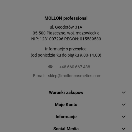
MOLLON professional
ul. Geodetów 31A
05-500 Piaseczno, woj. mazowieckie
NIP: 1231007296 REGON: 015589580
Informacje o przesyłce:
(od poniedziałku do piątku 9.00-14.00)
☎
+48 660 667 438
E-mail:
sklep@molloncosmetics.com
Warunki zakupów
Moje Konto
Informacje
Social Media