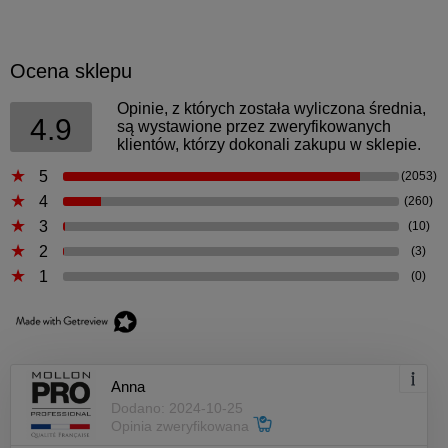
Ocena sklepu
Opinie, z których została wyliczona średnia,
4.9
są wystawione przez zweryfikowanych
klientów, którzy dokonali zakupu w sklepie.
5
(2053)
4
(260)
3
(10)
2
(3)
1
(0)
Anna
Dodano: 2024-10-25
Opinia zweryfikowana