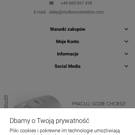
☎
+48 660 667 438
E-mail:
sklep@molloncosmetics.com
Warunki zakupów
Moje Konto
Informacje
Social Media
Dbamy o Twoją prywatność
Pliki cookies i pokrewne im technologie umożliwiają