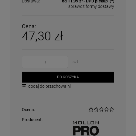
Dostawa:
od 11,99 zł
- DPD pickup
sprawdź formy dostawy
Cena nie zawiera ewentualnych kosztów płatności
Cena:
47,30 zł
szt.
DO KOSZYKA
dodaj do przechowalni
Ocena:
Producent: