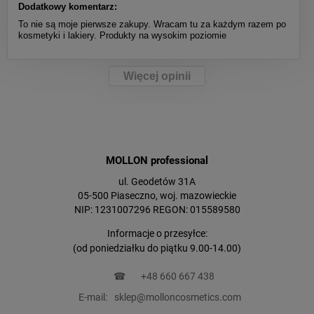
Dodatkowy komentarz:
To nie są moje pierwsze zakupy. Wracam tu za każdym razem po
kosmetyki i lakiery. Produkty na wysokim poziomie
Więcej opinii
MOLLON professional
ul. Geodetów 31A
05-500 Piaseczno, woj. mazowieckie
NIP: 1231007296 REGON: 015589580
Informacje o przesyłce:
(od poniedziałku do piątku 9.00-14.00)
☎
+48 660 667 438
E-mail:
sklep@molloncosmetics.com