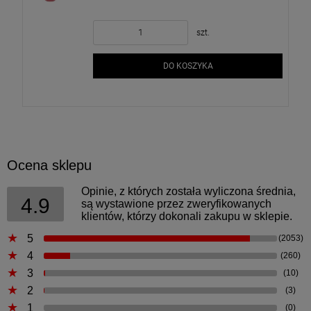
szt.
DO KOSZYKA
Ocena sklepu
Opinie, z których została wyliczona średnia,
4.9
są wystawione przez zweryfikowanych
klientów, którzy dokonali zakupu w sklepie.
5
(2053)
4
(260)
3
(10)
2
(3)
1
(0)