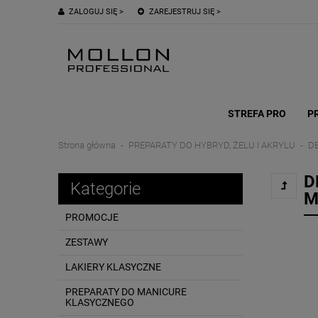
ZALOGUJ SIĘ >
ZAREJESTRUJ SIĘ >
STREFA PRO
P
Strona główna
PREPARATY DO HYBRYD, ŻELU I AKRYLU
DE
D
Kategorie
M
PROMOCJE
ZESTAWY
LAKIERY KLASYCZNE
PREPARATY DO MANICURE
KLASYCZNEGO