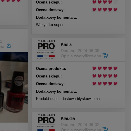
Ocena sklepu:
Ocena dostawy:
Dodatkowy komentarz:
Wszystko super
11
Kasia
ana
Dodano: 2024-06-09
Opinia zweryfikowana
Ocena produktu:
Ocena sklepu:
Ocena dostawy:
Dodatkowy komentarz:
Produkt super, dostawa błyskawiczna
Klaudia
Dodano: 2024-06-02
Opinia zweryfikowana