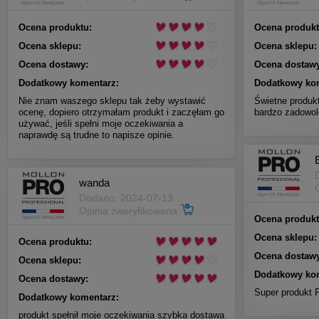
Ocena produktu:
Ocena produkt
Ocena sklepu:
Ocena sklepu:
Ocena dostawy:
Ocena dostawy
Dodatkowy komentarz:
Dodatkowy ko
Nie znam waszego sklepu tak żeby wystawić
Świetne produk
ocenę, dopiero otrzymałam produkt i zaczęłam go
bardzo zadowol
używać, jeśli spełni moje oczekiwania a
naprawdę są trudne to napisze opinie.
wanda
Dodano: 2024-07-13
Opinia zweryfikowana
Ocena produkt
Ocena sklepu:
Ocena produktu:
Ocena dostawy
Ocena sklepu:
Dodatkowy ko
Ocena dostawy:
Super produkt 
Dodatkowy komentarz:
produkt spełnił moje oczekiwania szybka dostawa