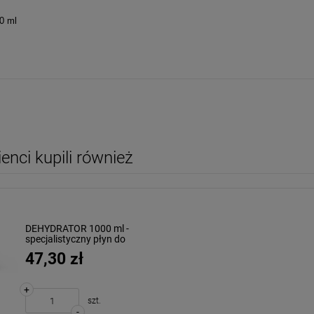
50 ml
lienci kupili również
DEHYDRATOR 1000 ml -
specjalistyczny płyn do
odtłuszczania paznokci
47,30 zł
MOLLON
+
szt.
-