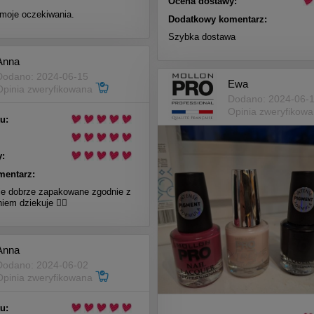
Ocena dostawy:
 moje oczekiwania.
Dodatkowy komentarz:
Szybka dostawa
Anna
Dodano: 2024-06-15
Ewa
Opinia zweryfikowana
Dodano: 2024-06-
Opinia zweryfikow
u:
:
mentarz:
e dobrze zapakowane zgodnie z
em dziekuje 👍🏼
Anna
Dodano: 2024-06-02
Opinia zweryfikowana
u: