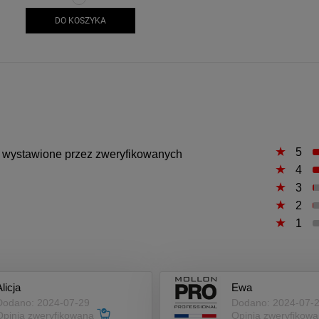
DO KOSZYKA
5
są wystawione przez zweryfikowanych
4
3
2
1
licja
Ewa
Dodano: 2024-07-29
Dodano: 2024-07-
Opinia zweryfikowana
Opinia zweryfikow