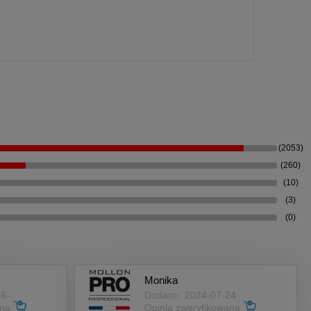
(2053)
(260)
(10)
(3)
(0)
Monika
26
Dodano: 2024-07-24
ana
Opinia zweryfikowana