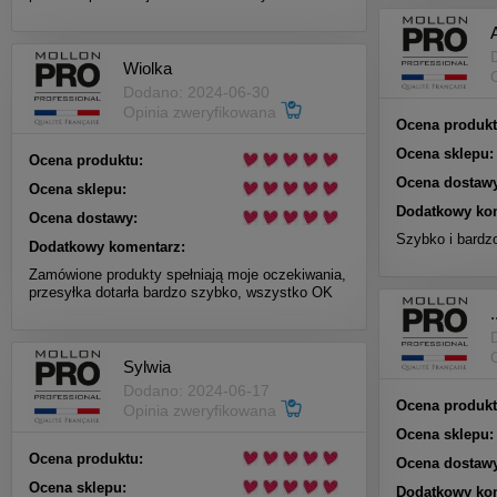
Wiolka
Dodano: 2024-06-30
Opinia zweryfikowana
Ocena produkt
Ocena sklepu:
Ocena produktu:
Ocena dostawy
Ocena sklepu:
Dodatkowy ko
Ocena dostawy:
Szybko i bardzo
Dodatkowy komentarz:
Zamówione produkty spełniają moje oczekiwania,
przesyłka dotarła bardzo szybko, wszystko OK
.
Sylwia
Dodano: 2024-06-17
Ocena produkt
Opinia zweryfikowana
Ocena sklepu:
Ocena produktu:
Ocena dostawy
Ocena sklepu:
Dodatkowy ko