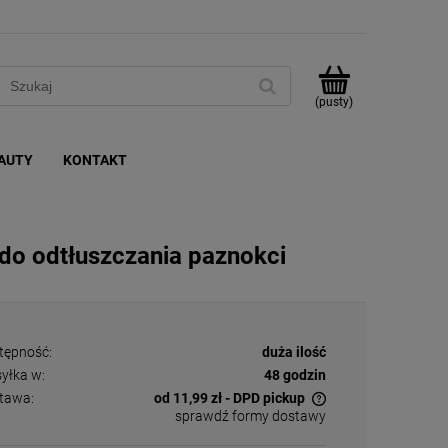
(pusty)
AUTY
KONTAKT
do odtłuszczania paznokci
tępność:
duża ilość
yłka w:
48 godzin
tawa:
od 11,99 zł
- DPD pickup
sprawdź formy dostawy
Cena nie zawiera ewentualnych kosztów