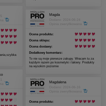
Magda
05
Dodano: 2024-06-24
ana
Opinia zweryfikowana
Ocena produktu:
Ocena sklepu:
Ocena dostawy:
Dodatkowy komentarz:
wania,szybka
To nie są moje pierwsze zakupy. Wracam tu za
każdym razem po kosmetyki i lakiery. Produkty
na wysokim poziomie
ko
21
Magdalena
ana
Dodano: 2024-06-16
Opinia zweryfikowana
Ocena produktu: