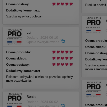
Ocena dostawy:
Produkt spełnił
Dodatkowy komentarz:
Szybka wysyłka , polecam
Lui
Dodano: 2024-06-10
Ocena produkt
Opinia zweryfikowana
Ocena sklepu:
Ocena produktu:
Ocena dostawy
Ocena sklepu:
Dodatkowy ko
Ocena dostawy:
Szybko sprawni
moim zamowieni
Dodatkowy komentarz:
Polecam, odżywka i oliwka do paznokci spełniły
moje oczekiwania.
Beata
Dodano: 2024-06-02
Ocena produkt
Opinia zweryfikowana