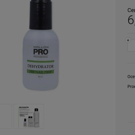
Ce
6
+
Oce
Pro