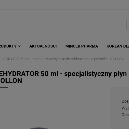
RODUKTY
AKTUALNOŚCI
MINCER PHARMA
KOREAN BE
HYDRATOR 50 ml - specjalistyczny płyn do odtłuszczania paznokci MOLLON
EHYDRATOR 50 ml - specjalistyczny płyn 
OLLON
Dos
Wys
Dos