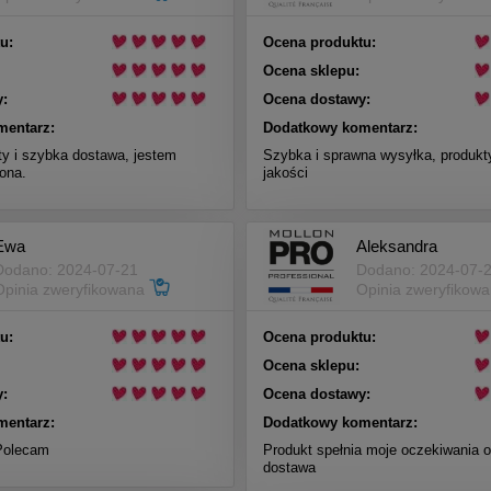
u:
Ocena produktu:
Ocena sklepu:
:
Ocena dostawy:
mentarz:
Dodatkowy komentarz:
ty i szybka dostawa, jestem
Szybka i sprawna wysyłka, produkt
ona.
jakości
Ewa
Aleksandra
Dodano: 2024-07-21
Dodano: 2024-07-
Opinia zweryfikowana
Opinia zweryfikow
u:
Ocena produktu:
Ocena sklepu:
:
Ocena dostawy:
mentarz:
Dodatkowy komentarz:
Polecam
Produkt spełnia moje oczekiwania o
dostawa