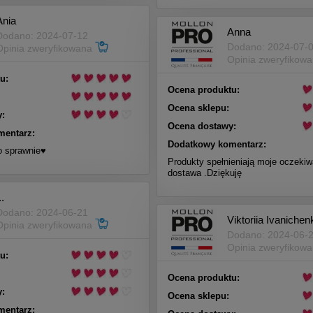
Ania
Anna
Dodano: 2024-07-12
Dodano: 2024-07-
Opinia zweryfikowana
Opinia zweryfikow
u:
Ocena produktu:
Ocena sklepu:
:
Ocena dostawy:
mentarz:
Dodatkowy komentarz:
 sprawnie♥️
Produkty spełnieniają moje oczeki
dostawa .Dziękuję
..
Dodano: 2024-06-21
Viktoriia Ivanichen
Opinia zweryfikowana
Dodano: 2024-06-
Opinia zweryfikow
u:
Ocena produktu:
:
Ocena sklepu:
mentarz: