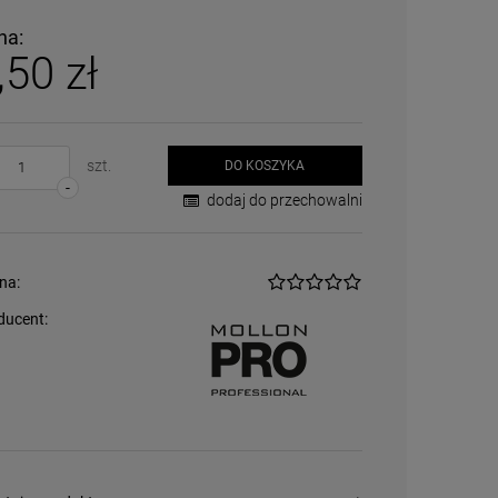
płatności
na:
,50 zł
szt.
DO KOSZYKA
-
dodaj do przechowalni
na:
ducent: