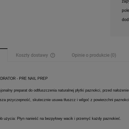
zap
pol
dod
Koszty dostawy
Opinie o produkcie (0)
Cena nie zawiera ewentualnych kosztów
płatności
DRATOR - PRE NAIL PREP
sjonalny preparat do
odtłuszczenia naturalnej płytki
paznokci, przed nałożenie
sza przyczepność, skutecznie usuwa tłuszcz i wilgoć z powierzchni paznokci
b użycia:
Płyn nanieść na bezpyłowy wacik i przemyć każdy paznokieć.