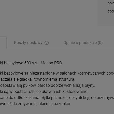
pol
dod
Koszty dostawy
Opinie o produkcie (0)
Cena nie zawiera ewentualnych kosztów
płatności
ki bezpyłowe 500 szt - Mollon PRO
ki bezpyłowe są niezastąpione w salonach kosmetycznych podcz
aczają się gładką, równomierną strukturą.
pozostawiają pyłków, bardzo dobrze wchłaniają płyny.
ki są w postaci rolki co ułatwia ich zastosowanie.
cane do odtłuszczania płytki paznokci, dezynfekcji, do przemy
również do zmywania lakieru z paznokci.