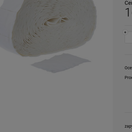
Ce
1
+
Oce
Pro
zap