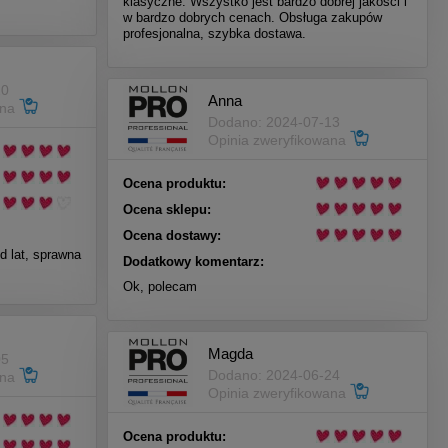
klasyczne. Wszystko jest bardzo dobrej jakości i
w bardzo dobrych cenach. Obsługa zakupów
profesjonalna, szybka dostawa.
20
Anna
ana
Dodano: 2024-07-13
Opinia zweryfikowana
Ocena produktu:
Ocena sklepu:
Ocena dostawy:
d lat, sprawna
Dodatkowy komentarz:
Ok, polecam
Magda
05
Dodano: 2024-06-24
ana
Opinia zweryfikowana
Ocena produktu: