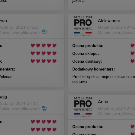
ona.
jakości
Ewa
Aleksandra
Dodano: 2024-07-21
Dodano: 2024-07-
Opinia zweryfikowana
Opinia zweryfikow
u:
Ocena produktu:
Ocena sklepu:
:
Ocena dostawy:
mentarz:
Dodatkowy komentarz:
Polecam
Produkt spełnia moje oczekiwania o
dostawa
Ania
Anna
Dodano: 2024-07-12
Dodano: 2024-07-
Opinia zweryfikowana
Opinia zweryfikow
u:
Ocena produktu:
Ocena sklepu: