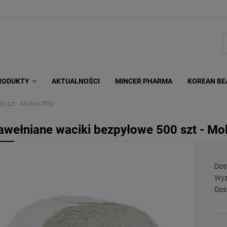
RODUKTY
AKTUALNOŚCI
MINCER PHARMA
KOREAN BE
0 szt - Mollon PRO
awełniane waciki bezpyłowe 500 szt - Mo
Dos
Wys
Dos