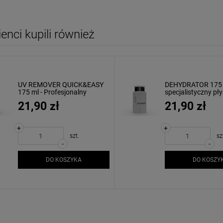
lienci kupili również
UV REMOVER QUICK&EASY
DEHYDRATOR 175 
175 ml - Profesjonalny
specjalistyczny pł
zmywacz do lakieru
odtłuszczania paz
21,90 zł
21,90 zł
hybrydowego MOLLON
MOLLON
+
+
szt.
sz
-
-
DO KOSZYKA
DO KOSZY