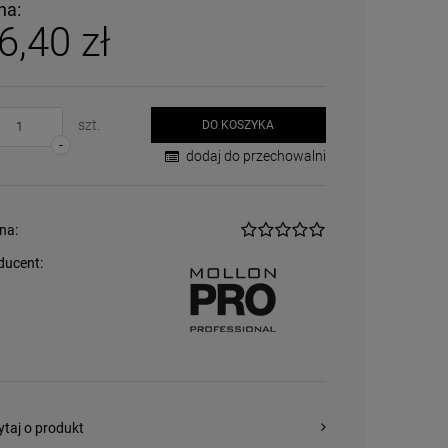
na:
6,40 zł
szt.
DO KOSZYKA
-
dodaj do przechowalni
na:
ducent:
ytaj o produkt