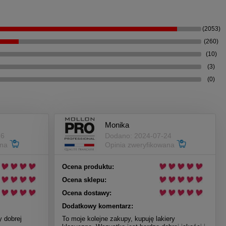
(2053)
(260)
(10)
(3)
(0)
Monika
26
Dodano: 2024-07-24
ana
Opinia zweryfikowana
Ocena produktu:
Ocena sklepu:
Ocena dostawy:
Dodatkowy komentarz:
y dobrej
To moje kolejne zakupy, kupuję lakiery