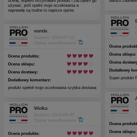
ocenę, dopiero otrzymałam produkt i zaczęłam go
bardzo zadowol
używać, jeśli spełni moje oczekiwania a
naprawdę są trudne to napisze opinie.
wanda
Dodano: 2024-07-13
Opinia zweryfikowana
Ocena produkt
Ocena sklepu:
Ocena produktu:
Ocena dostawy
Ocena sklepu:
Dodatkowy ko
Ocena dostawy:
Super produkt 
Dodatkowy komentarz:
produkt spełnił moje oczekiwania szybka dostawa
Wiolka
Dodano: 2024-06-30
Opinia zweryfikowana
Ocena produkt
Ocena sklepu:
Ocena produktu: