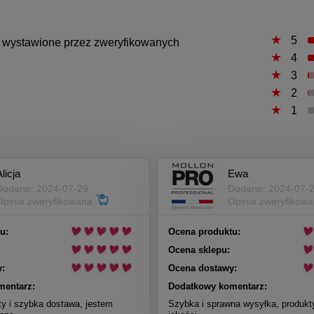
5
są wystawione przez zweryfikowanych
4
3
2
1
licja
Ewa
Dodano: 2024-07-29
Dodano: 2024-07-
Opinia zweryfikowana
Opinia zweryfikow
u:
Ocena produktu:
Ocena sklepu:
:
Ocena dostawy:
mentarz:
Dodatkowy komentarz:
ty i szybka dostawa, jestem
Szybka i sprawna wysyłka, produkt