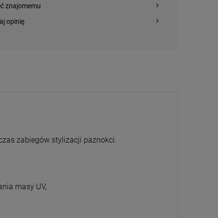
eć znajomemu
aj opinię
as zabiegów stylizacji paznokci.
wania masy UV,