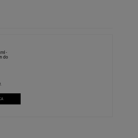
ml -
yn do
nokci
t.
KA