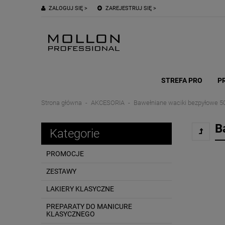
ZALOGUJ SIĘ >
ZAREJESTRUJ SIĘ >
STREFA PRO
P
Strona główna
AKCESORIA
Bawełniane waciki bezpyłowe 50
B
Kategorie
PROMOCJE
ZESTAWY
LAKIERY KLASYCZNE
PREPARATY DO MANICURE
KLASYCZNEGO