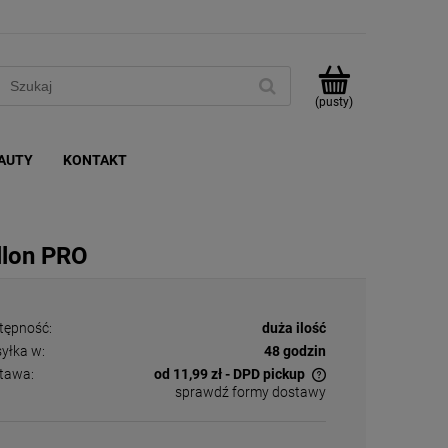
(pusty)
AUTY
KONTAKT
llon PRO
tępność:
duża ilość
yłka w:
48 godzin
tawa:
od 11,99 zł
- DPD pickup
sprawdź formy dostawy
Cena nie zawiera ewentualnych kosztów
płatności