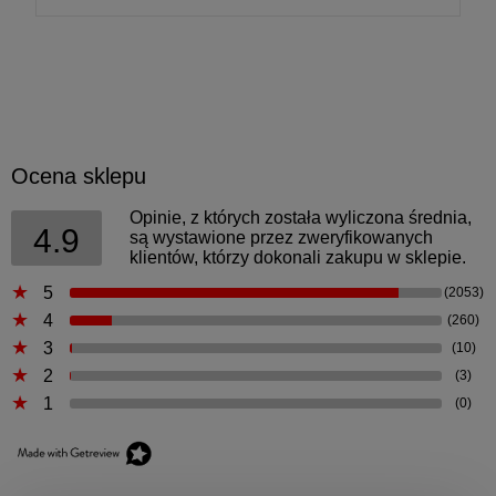
Ocena sklepu
Opinie, z których została wyliczona średnia,
4.9
są wystawione przez zweryfikowanych
klientów, którzy dokonali zakupu w sklepie.
5
(2053)
4
(260)
3
(10)
2
(3)
1
(0)