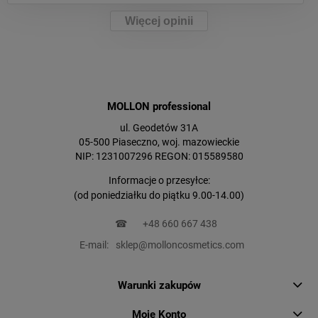
Więcej opinii
MOLLON professional
ul. Geodetów 31A
05-500 Piaseczno, woj. mazowieckie
NIP: 1231007296 REGON: 015589580
Informacje o przesyłce:
(od poniedziałku do piątku 9.00-14.00)
☎
+48 660 667 438
E-mail:
sklep@molloncosmetics.com
Warunki zakupów
Moje Konto