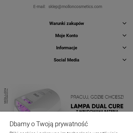
E-mail:
sklep@molloncosmetics.com
Warunki zakupów
Moje Konto
Informacje
Social Media
Dbamy o Twoją prywatność