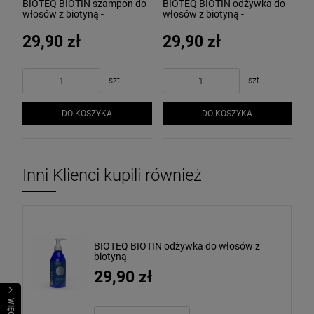
BIOTEQ BIOTIN szampon do
BIOTEQ BIOTIN odżywka do
włosów z biotyną -
włosów z biotyną -
STRENGTHENING&REGENERATING
STRENGTHENING&REGENERATIN
SHAMPOO 300 ml
CONDITIONER 300 ml
29,90 zł
29,90 zł
szt.
szt.
DO KOSZYKA
DO KOSZYKA
Inni Klienci kupili również
BIOTEQ BIOTIN odżywka do włosów z
biotyną -
STRENGTHENING&REGENERATING
29,90 zł
CONDITIONER 300 ml
WIĘCEJ