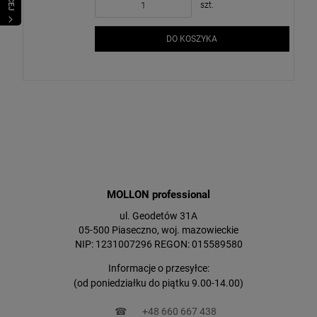
szt.
DO KOSZYKA
MOLLON professional
ul. Geodetów 31A
05-500 Piaseczno, woj. mazowieckie
NIP: 1231007296 REGON: 015589580
Informacje o przesyłce:
(od poniedziałku do piątku 9.00-14.00)
☎
+48 660 667 438