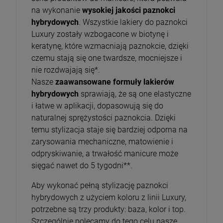
na wykonanie
wysokiej jakości paznokci
hybrydowych
. Wszystkie lakiery do paznokci
Luxury zostały wzbogacone w biotynę i
keratynę, które wzmacniają paznokcie, dzięki
czemu stają się one twardsze, mocniejsze i
nie rozdwajają się*.
Nasze
zaawansowane formuły lakierów
hybrydowych
sprawiają, że są one elastyczne
i łatwe w aplikacji, dopasowują się do
naturalnej sprężystości paznokcia. Dzięki
temu stylizacja staje się bardziej odporna na
zarysowania mechaniczne, matowienie i
odpryskiwanie, a trwałość manicure może
sięgać nawet do 5 tygodni**.
Aby wykonać pełną stylizację paznokci
hybrydowych z użyciem koloru z linii Luxury,
potrzebne są trzy produkty: baza, kolor i top.
Szczególnie polecamy do tego celu nasze