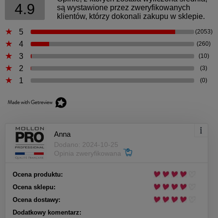
4.9
są wystawione przez zweryfikowanych
klientów, którzy dokonali zakupu w sklepie.
5
(2053)
4
(260)
3
(10)
2
(3)
1
(0)
Anna
Dodano: 2024-10-25
Opinia zweryfikowana
Ocena produktu:
Ocena sklepu:
Ocena dostawy:
Dodatkowy komentarz: