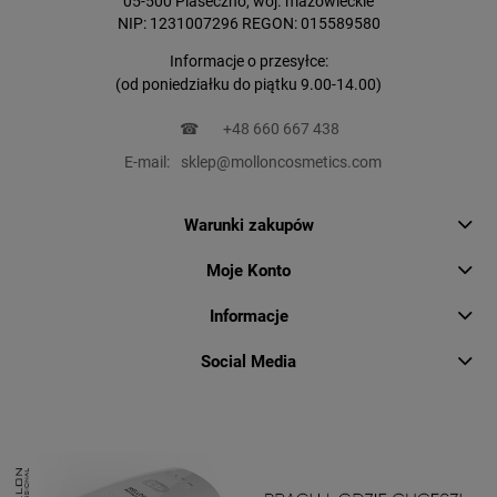
05-500 Piaseczno, woj. mazowieckie
NIP: 1231007296 REGON: 015589580
Informacje o przesyłce:
(od poniedziałku do piątku 9.00-14.00)
☎
+48 660 667 438
E-mail:
sklep@molloncosmetics.com
Warunki zakupów
Moje Konto
Informacje
Social Media