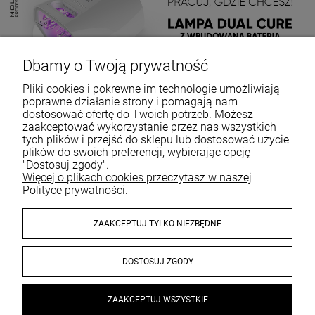
Dbamy o Twoją prywatność
Pliki cookies i pokrewne im technologie umożliwiają
poprawne działanie strony i pomagają nam
dostosować ofertę do Twoich potrzeb. Możesz
zaakceptować wykorzystanie przez nas wszystkich
tych plików i przejść do sklepu lub dostosować użycie
plików do swoich preferencji, wybierając opcję
"Dostosuj zgody".
Więcej o plikach cookies przeczytasz w naszej
Polityce prywatności.
ZAAKCEPTUJ TYLKO NIEZBĘDNE
DOSTOSUJ ZGODY
© 2026 sklep.mollonpro.com. Wszelkie prawa zastrzeżone.
ZAAKCEPTUJ WSZYSTKIE
Styl graficzny i aplikacje ShopGadget.pl
Sklep internetowy Shoper
Premium