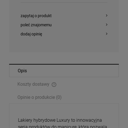
zapytaj o produkt
poleć znajomemu
dodaj opinię
Opis
Koszty dostawy
Cena nie zawiera ewentualnych kosztów płatności
Opinie o produkcie (0)
Lakiery hybrydowe Luxury to innowacyjna
seria produktów do manicure, która pozwala