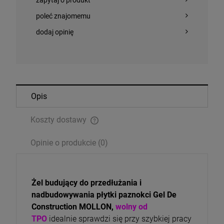
zapytaj o produkt
poleć znajomemu
dodaj opinię
Opis
Koszty dostawy
Cena nie zawiera ewentualnych kosztów płatności
Opinie o produkcie (0)
Żel budujący do przedłużania i
nadbudowywania płytki paznokci Gel De
Construction MOLLON,
wolny od
TPO
idealnie sprawdzi się przy szybkiej pracy