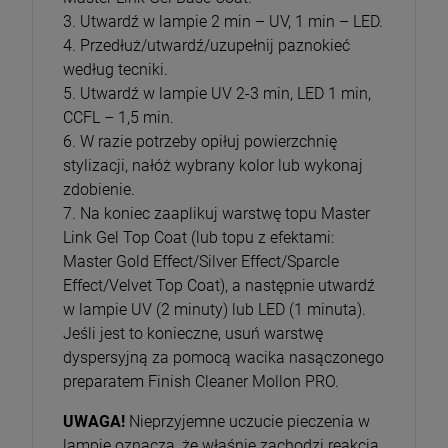
3. Utwardź w lampie 2 min – UV, 1 min – LED.
4. Przedłuż/utwardź/uzupełnij paznokieć
według tecniki.
5. Utwardź w lampie UV 2-3 min, LED 1 min,
CCFL – 1,5 min.
6. W razie potrzeby opiłuj powierzchnię
stylizacji, nałóż wybrany kolor lub wykonaj
zdobienie.
7. Na koniec zaaplikuj warstwę topu Master
Link Gel Top Coat (lub topu z efektami:
Master Gold Effect/Silver Effect/Sparcle
Effect/Velvet Top Coat), a następnie utwardź
w lampie UV (2 minuty) lub LED (1 minuta).
Jeśli jest to konieczne, usuń warstwę
dyspersyjną za pomocą wacika nasączonego
preparatem Finish Cleaner Mollon PRO.
UWAGA!
Nieprzyjemne uczucie pieczenia w
lampie oznacza, że właśnie zachodzi reakcja