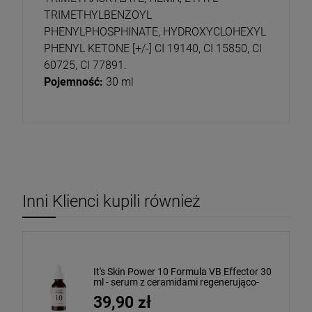
TRIMETHYLBENZOYL
PHENYLPHOSPHINATE, HYDROXYCLOHEXYL
PHENYL KETONE [+/-] CI 19140, CI 15850, CI
60725, CI 77891.
Pojemność:
30 ml
Inni Klienci kupili również
It's Skin Power 10 Formula VB Effector 30
ml - serum z ceramidami regenerująco-
wzmacniające
39,90 zł