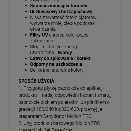
Samopoziomująca formuła
Bezkwasowy i bezzapachowy
Niska zawartość fotoinicjatorów
wytwarza mniej ciepła podczas
utwardzania
Filtry UV
chronią kolor przed
żółknięciem
Stopień elastyczności po
utwardzeniu:
twardy
Łatwy do spiłowania i korekt
Odporny na uszkodzenia
Delikatne naturalne kolory
SPOSÓB UŻYCIA:
1. Przygotuj płytkę paznokcia do aplikacji
produktu – nadaj odpowiedni kształt i zmatuj
paznokcie blokiem polerskim lub pilnikiem o
gradacji 180/240 lub320/600, przemyj je
preparatem Dehydrator Mollon PRO.
2. Użyj produktu bazowego Mollon PRO
Master Link Gel Base Coat.