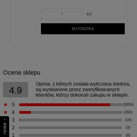
szt.
DO KOSZYKA
Ocena sklepu
Opinie, z których została wyliczona średnia,
4.9
są wystawione przez zweryfikowanych
klientów, którzy dokonali zakupu w sklepie.
5
(2053)
4
(260)
3
(10)
WIĘCEJ
2
(3)
1
(0)