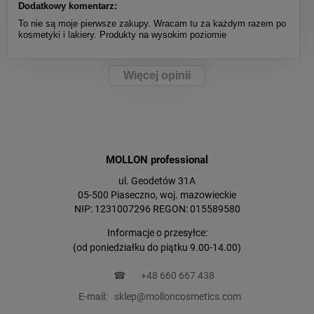
Dodatkowy komentarz:
To nie są moje pierwsze zakupy. Wracam tu za każdym razem po
kosmetyki i lakiery. Produkty na wysokim poziomie
Więcej opinii
MOLLON professional
ul. Geodetów 31A
05-500 Piaseczno, woj. mazowieckie
NIP: 1231007296 REGON: 015589580
Informacje o przesyłce:
(od poniedziałku do piątku 9.00-14.00)
☎
+48 660 667 438
E-mail:
sklep@molloncosmetics.com