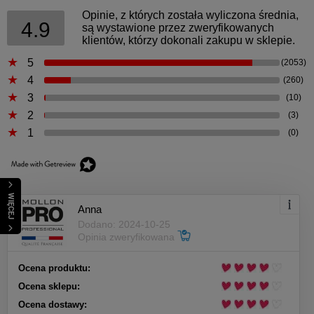
Opinie, z których została wyliczona średnia,
4.9
są wystawione przez zweryfikowanych
klientów, którzy dokonali zakupu w sklepie.
5
(2053)
4
(260)
3
(10)
2
(3)
1
(0)
WIĘCEJ
Anna
Dodano: 2024-10-25
Opinia zweryfikowana
Ocena produktu:
Ocena sklepu:
Ocena dostawy: