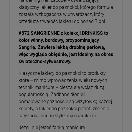
Hardening Nail Lacquer - utwardzający
klasyczny lakier do paznokci, którego formuła
została wzbogacona w utwardzacz, który
przedłuża trwałość lakieru do ponad 7 dni.
#372 SANGRIENNE z kolekcji DRINKISS to
kolor winny, bordowy, przypominający
Sangrię. Zawiera lekką drobinę perłową,
więc wygląda obłędnie, jest idealny na okres
świateczno-sylwestrowy.
Klasyczne lakiery do paznokci to produkty,
które – mimo wprowadzenia wielu nowych
technik manicure – cieszą się wciąż dużą
popularnością. Zadbane dłonie i
pomalowane paznokcie są wizytówką każdej
kobiety, a lakier do paznokci potrafi zmienić
cały look i nadać stylizacji charakteru.
Jeżeli nie jesteś fanką manicure