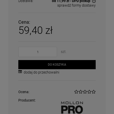
Dostawa:
od 11,99 zł
- DPD pickup
sprawdź formy dostawy
Cena nie zawiera ewentualnych kosztów płatności
Cena:
59,40 zł
szt.
DO KOSZYKA
dodaj do przechowalni
Ocena:
Producent: