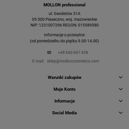
MOLLON professional
ul. Geodetów 31A
05-500 Piaseczno, woj. mazowieckie
NIP: 1231007296 REGON: 015589580
Informacje o przesyłce:
(od poniedziałku do piątku 9.00-14.00)
☎
+48 660 667 438
E-mail:
sklep@molloncosmetics.com
Warunki zakupów
Moje Konto
Informacje
Social Media