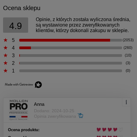
Ocena sklepu
Opinie, z których została wyliczona średnia,
4.9
są wystawione przez zweryfikowanych
klientów, którzy dokonali zakupu w sklepie.
5
(2053)
4
(260)
3
(10)
2
(3)
1
(0)
Anna
Dodano: 2024-10-25
Opinia zweryfikowana
Ocena produktu: