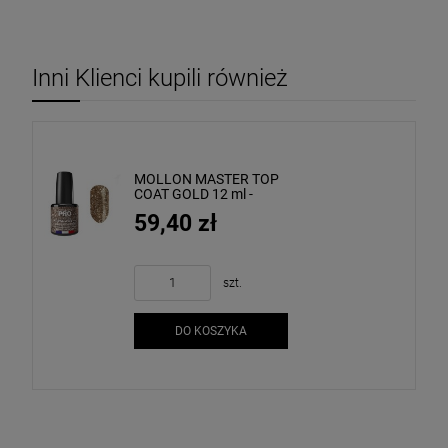
Inni Klienci kupili również
MOLLON MASTER TOP
COAT GOLD 12 ml -
brokatowy top złoty
59,40 zł
UV/LED bez warstwy
dyspresyjnej
szt.
DO KOSZYKA