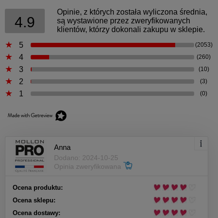
Opinie, z których została wyliczona średnia,
4.9
są wystawione przez zweryfikowanych
klientów, którzy dokonali zakupu w sklepie.
5
(2053)
4
(260)
3
(10)
2
(3)
1
(0)
Anna
Dodano: 2024-10-25
Opinia zweryfikowana
Ocena produktu:
Ocena sklepu:
Ocena dostawy: