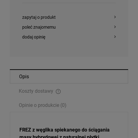
zapytaj o produkt
poleć znajomemu
dodaj opinię
Opis
Koszty dostawy
Cena nie zawiera ewentualnych kosztów płatności
Opinie o produkcie (0)
FREZ z węglika spiekanego do ściągania
masy hybrydowej z naturalnej płytki