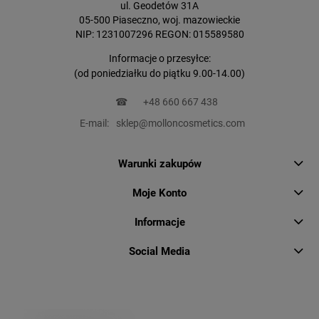
ul. Geodetów 31A
05-500 Piaseczno, woj. mazowieckie
NIP: 1231007296 REGON: 015589580
Informacje o przesyłce:
(od poniedziałku do piątku 9.00-14.00)
☎
+48 660 667 438
E-mail:
sklep@molloncosmetics.com
Warunki zakupów
Moje Konto
Informacje
Social Media