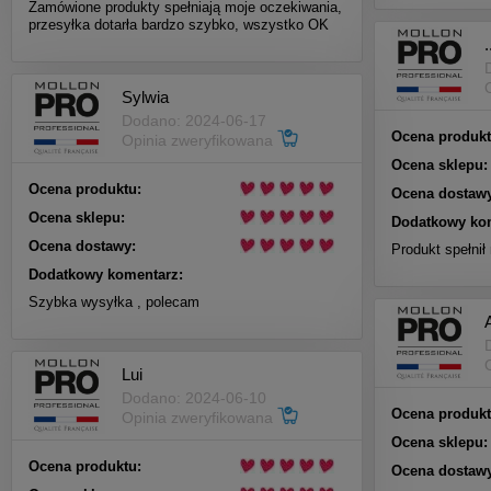
Zamówione produkty spełniają moje oczekiwania,
przesyłka dotarła bardzo szybko, wszystko OK
.
Sylwia
Dodano: 2024-06-17
Ocena produkt
Opinia zweryfikowana
Ocena sklepu:
Ocena produktu:
Ocena dostawy
Ocena sklepu:
Dodatkowy ko
Ocena dostawy:
Produkt spełnił
Dodatkowy komentarz:
Szybka wysyłka , polecam
Lui
Dodano: 2024-06-10
Ocena produkt
Opinia zweryfikowana
Ocena sklepu:
Ocena produktu:
Ocena dostawy