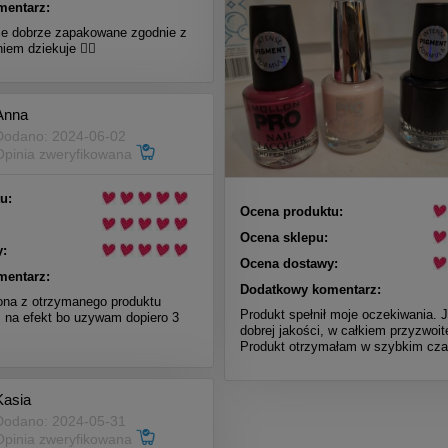
mentarz:
e dobrze zapakowane zgodnie z
em dziekuje 👍🏼
Anna
Dodano: 2024-06-02
Opinia zweryfikowana
u:
Ocena produktu:
Ocena sklepu:
:
Ocena dostawy:
mentarz:
Dodatkowy komentarz:
na z otrzymanego produktu
Produkt spełnił moje oczekiwania. 
 na efekt bo uzywam dopiero 3
dobrej jakości, w całkiem przyzwoite
Produkt otrzymałam w szybkim cza
Kasia
Dodano: 2024-05-31
Opinia zweryfikowana