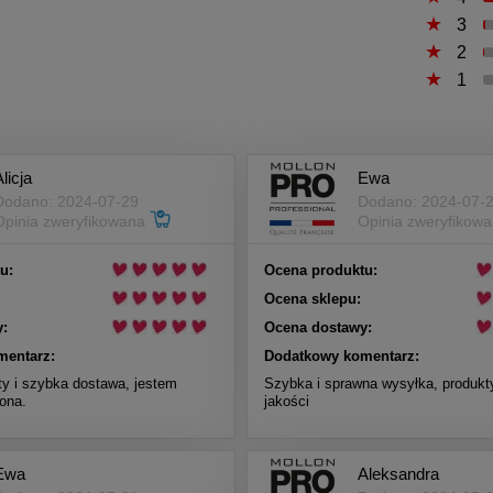
3
2
1
licja
Ewa
Dodano: 2024-07-29
Dodano: 2024-07-
Opinia zweryfikowana
Opinia zweryfikow
u:
Ocena produktu:
Ocena sklepu:
:
Ocena dostawy:
mentarz:
Dodatkowy komentarz:
ty i szybka dostawa, jestem
Szybka i sprawna wysyłka, produkt
ona.
jakości
Ewa
Aleksandra