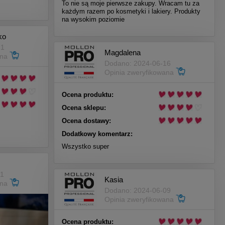
To nie są moje pierwsze zakupy. Wracam tu za
każdym razem po kosmetyki i lakiery. Produkty
na wysokim poziomie
ko
21
Magdalena
ana
Dodano: 2024-06-16
Opinia zweryfikowana
Ocena produktu:
Ocena sklepu:
Ocena dostawy:
Dodatkowy komentarz:
Wszystko super
11
Kasia
ana
Dodano: 2024-06-09
Opinia zweryfikowana
Ocena produktu: