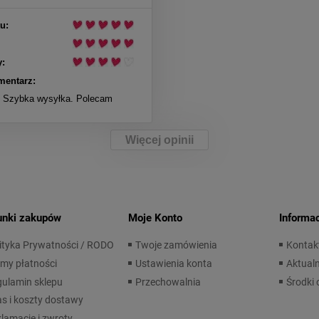
u:
:
mentarz:
. Szybka wysyłka. Polecam
Więcej opinii
unki zakupów
Moje Konto
Informa
ityka Prywatności / RODO
Twoje zamówienia
Kontak
my płatności
Ustawienia konta
Aktualn
ulamin sklepu
Przechowalnia
Środki 
s i koszty dostawy
lamacje i zwroty