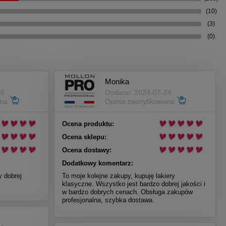
(10)
(3)
(0)
Monika
26
Dodano: 2024-07-24
ana
Opinia zweryfikowana
Ocena produktu:
Ocena sklepu:
Ocena dostawy:
Dodatkowy komentarz:
y dobrej
To moje kolejne zakupy, kupuję lakiery
klasyczne. Wszystko jest bardzo dobrej jakości i
w bardzo dobrych cenach. Obsługa zakupów
profesjonalna, szybka dostawa.