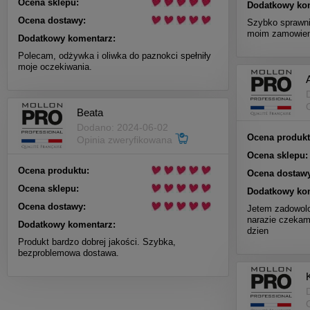
Ocena sklepu:
Dodatkowy ko
Ocena dostawy:
Szybko sprawni
moim zamowieni
Dodatkowy komentarz:
Polecam, odżywka i oliwka do paznokci spełniły
moje oczekiwania.
Beata
Dodano: 2024-06-02
Ocena produkt
Opinia zweryfikowana
Ocena sklepu:
Ocena produktu:
Ocena dostawy
Ocena sklepu:
Dodatkowy ko
Ocena dostawy:
Jetem zadowolo
narazie czekam
Dodatkowy komentarz:
dzien
Produkt bardzo dobrej jakości. Szybka,
bezproblemowa dostawa.