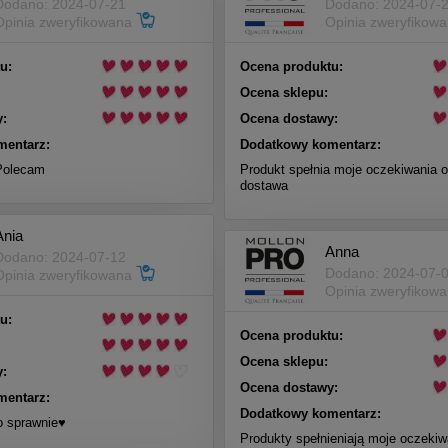
Dodano: 2024-07-21
Dodano: 2024-07-
Opinia zweryfikowana
Opinia zweryfikow
u:
Ocena produktu:
Ocena sklepu:
:
Ocena dostawy:
mentarz:
Dodatkowy komentarz:
Polecam
Produkt spełnia moje oczekiwania o
dostawa
Ania
Anna
Dodano: 2024-07-12
Dodano: 2024-07-
Opinia zweryfikowana
Opinia zweryfikow
u:
Ocena produktu:
Ocena sklepu:
:
Ocena dostawy:
mentarz:
Dodatkowy komentarz:
 sprawnie♥️
Produkty spełnieniają moje oczeki