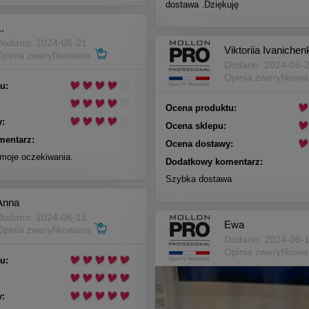
dostawa .Dziękuję
..
Dodano: 2024-06-21
Viktoriia Ivanichen
Opinia zweryfikowana
Dodano: 2024-06-
Opinia zweryfikow
u:
Ocena produktu:
:
Ocena sklepu:
mentarz:
Ocena dostawy:
 moje oczekiwania.
Dodatkowy komentarz:
Szybka dostawa
Anna
Dodano: 2024-06-15
Ewa
Opinia zweryfikowana
Dodano: 2024-06-
Opinia zweryfikow
u:
: