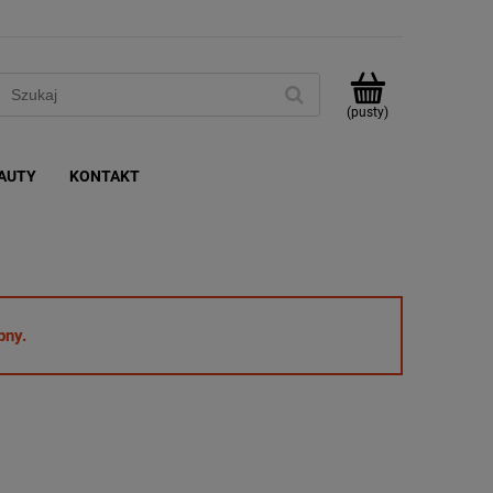
(pusty)
AUTY
KONTAKT
pny.