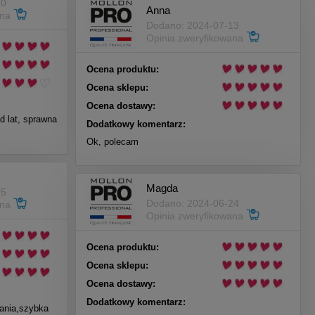
20
Anna
ana
Dodano: 2024-07-13
Opinia zweryfikowana
Ocena produktu:
Ocena sklepu:
Ocena dostawy:
d lat, sprawna
Dodatkowy komentarz:
Ok, polecam
Magda
05
Dodano: 2024-06-24
ana
Opinia zweryfikowana
Ocena produktu:
Ocena sklepu:
Ocena dostawy:
Dodatkowy komentarz:
wania,szybka