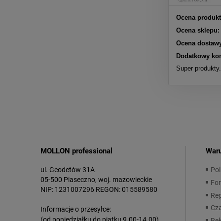
Ocena produkt
Ocena sklepu:
Ocena dostawy
Dodatkowy ko
Super produkty
MOLLON professional
War
ul. Geodetów 31A
Pol
05-500 Piaseczno, woj. mazowieckie
For
NIP: 1231007296 REGON: 015589580
Reg
Cza
Informacje o przesyłce:
(od poniedziałku do piątku 9.00-14.00)
Rek