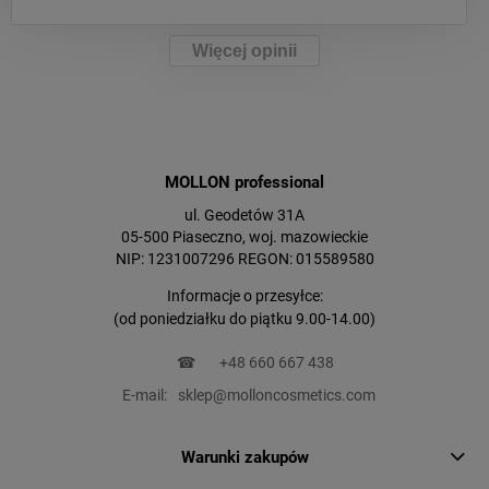
Więcej opinii
MOLLON professional
ul. Geodetów 31A
05-500 Piaseczno, woj. mazowieckie
NIP: 1231007296 REGON: 015589580
Informacje o przesyłce:
(od poniedziałku do piątku 9.00-14.00)
☎
+48 660 667 438
E-mail:
sklep@molloncosmetics.com
Warunki zakupów