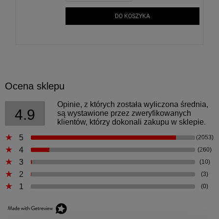
DO KOSZYKA
Ocena sklepu
Opinie, z których została wyliczona średnia,
4.9
są wystawione przez zweryfikowanych
klientów, którzy dokonali zakupu w sklepie.
5
(2053)
4
(260)
3
(10)
2
(3)
1
(0)