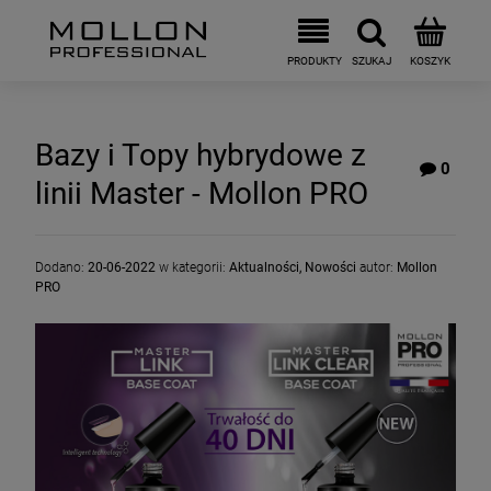
Bazy i Topy hybrydowe z
0
linii Master - Mollon PRO
Dodano:
20-06-2022
w kategorii:
Aktualności
,
Nowości
autor:
Mollon
PRO