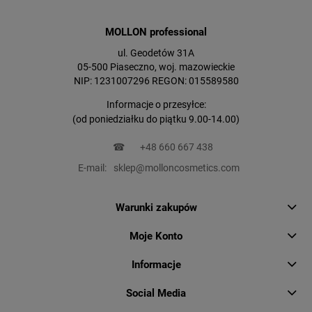
MOLLON professional
ul. Geodetów 31A
05-500 Piaseczno, woj. mazowieckie
NIP: 1231007296 REGON: 015589580
Informacje o przesyłce:
(od poniedziałku do piątku 9.00-14.00)
☎
+48 660 667 438
E-mail:
sklep@molloncosmetics.com
Warunki zakupów
Moje Konto
Informacje
Social Media