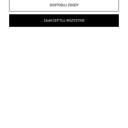
DOSTOSUJ ZGODY
ZAAKCEPTUJ WSZYSTKIE
×
PREZENT od 499 ZŁ
Gratis dostawa od 199 ZŁ