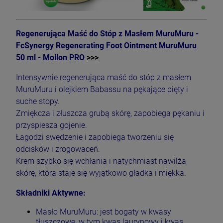
Regenerująca Maść do Stóp z Masłem MuruMuru -
FcSynergy Regenerating Foot Ointment MuruMuru
50 ml - Mollon PRO
>>>
Intensywnie regenerująca maść do stóp z masłem
MuruMuru i olejkiem Babassu na pękające pięty i
suche stopy.
Zmiękcza i złuszcza grubą skórę, zapobiega pękaniu i
przyspiesza gojenie.
Łagodzi swędzenie i zapobiega tworzeniu się
odcisków i zrogowaceń.
Krem szybko się wchłania i natychmiast nawilża
skórę, która staje się wyjątkowo gładka i miękka.
Składniki Aktywne:
Masło MuruMuru: jest bogaty w kwasy
tłuszczowe, w tym kwas laurynowy i kwas