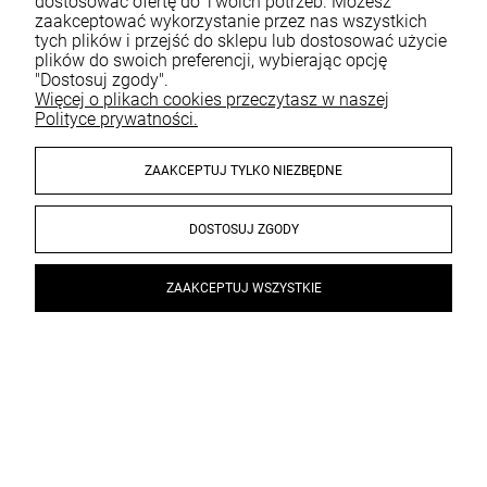
dostosować ofertę do Twoich potrzeb. Możesz
zaakceptować wykorzystanie przez nas wszystkich
tych plików i przejść do sklepu lub dostosować użycie
plików do swoich preferencji, wybierając opcję
"Dostosuj zgody".
Więcej o plikach cookies przeczytasz w naszej
Polityce prywatności.
ZAAKCEPTUJ TYLKO NIEZBĘDNE
DOSTOSUJ ZGODY
ZAAKCEPTUJ WSZYSTKIE
×
PREZENT od 499 ZŁ
Gratis dostawa od 199 ZŁ