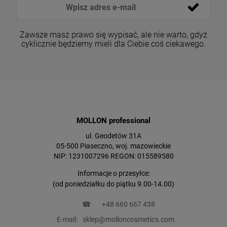
Zawsze masz prawo się wypisać, ale nie warto, gdyż
cyklicznie będziemy mieli dla Ciebie coś ciekawego.
MOLLON professional
ul. Geodetów 31A
05-500 Piaseczno, woj. mazowieckie
NIP: 1231007296 REGON: 015589580
Informacje o przesyłce:
(od poniedziałku do piątku 9.00-14.00)
☎
+48 660 667 438
E-mail:
sklep@molloncosmetics.com