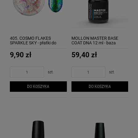
405. COSMO FLAKES
MOLLON MASTER BASE
SPARKLE SKY - płatki do
COAT DNA 12 ml - baza
zdobień "rozgwieżdżone
UV/LED regenerująca do
niebo" MOLLON
cienkich i delikatnych
9,90 zł
59,40 zł
paznokci
szt.
szt.
DO KOSZYKA
DO KOSZYKA