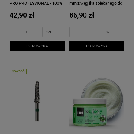
PRO PROFESSIONAL - 100%
mm z węglika spiekanego do
bawełna
ściągania akrylu lub żelu
42,90 zł
86,90 zł
szt.
szt.
DO KOSZYKA
DO KOSZYKA
NOWOŚĆ