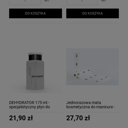
szt.
szt.
DO KOSZYKA
DO KOSZYKA
DEHYDRATOR 175 ml -
Jednorazowa mata
specjalistyczny płyn do
kosmetyczna do manicure -
odtłuszczania paznokci
Mollon PRO
MOLLON
21,90 zł
27,70 zł