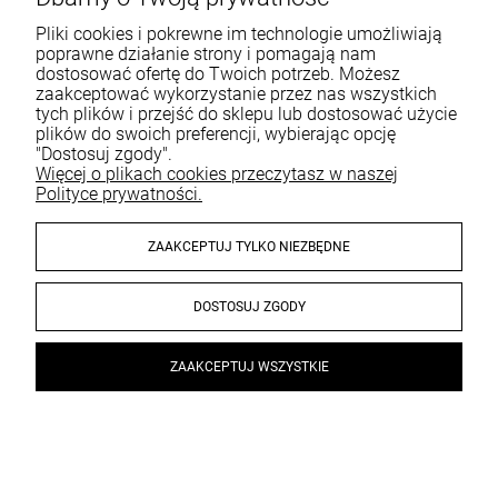
Pliki cookies i pokrewne im technologie umożliwiają
poprawne działanie strony i pomagają nam
dostosować ofertę do Twoich potrzeb. Możesz
zaakceptować wykorzystanie przez nas wszystkich
tych plików i przejść do sklepu lub dostosować użycie
plików do swoich preferencji, wybierając opcję
"Dostosuj zgody".
Więcej o plikach cookies przeczytasz w naszej
MOLLON MASTER BASE
MOLLON MASTER BASE
Polityce prywatności.
COAT LINK 12 ml - baza
COAT LINK GEL 12 ml - baza
UV/LED lekko różowa mega
UV/LED samopoziomująca
wytrzymała, uniwersalna: do
do żelu i akrylu
59,40 zł
59,40 zł
ZAAKCEPTUJ TYLKO NIEZBĘDNE
hybryd i do żeli
DOSTOSUJ ZGODY
szt.
szt.
DO KOSZYKA
DO KOSZYKA
ZAAKCEPTUJ WSZYSTKIE
×
PREZENT od 499 ZŁ
Gratis dostawa od 199 ZŁ