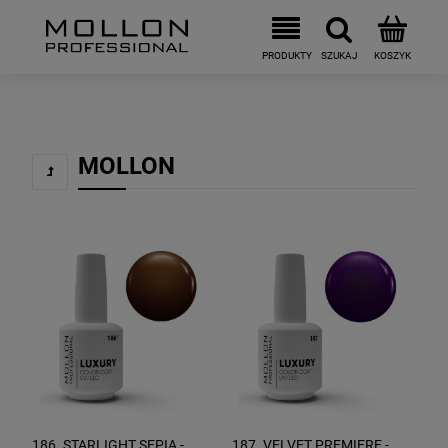
MOLLON
186. STARLIGHT SEPIA -
187. VELVET PREMIERE -