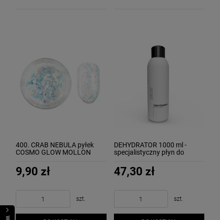
400. CRAB NEBULA pyłek
DEHYDRATOR 1000 ml -
COSMO GLOW MOLLON
specjalistyczny płyn do
odtłuszczania paznokci
MOLLON
9,90 zł
47,30 zł
szt.
szt.