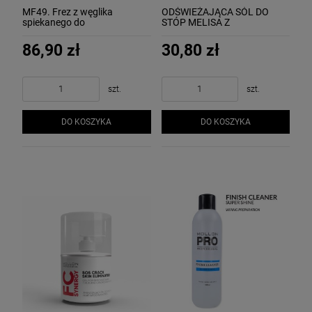
MF49. Frez z węglika
ODŚWIEŻAJĄCA SÓL DO
spiekanego do
STÓP MELISA Z
opracowywania masy akrylo-
KOLAGENEM 600 g MOLLON
żelowej - 4 mm - Mollon PRO
86,90 zł
30,80 zł
(1)
szt.
szt.
DO KOSZYKA
DO KOSZYKA