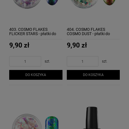
403. COSMO FLAKES
404. COSMO FLAKES
FLICKER STARS - płatki do
COSMO DUST - płatki do
zdobień "migoczące gwiazdy"
zdobień "komsiczny pył"
MOLLON
MOLLON
9,90 zł
9,90 zł
szt.
szt.
DO KOSZYKA
DO KOSZYKA