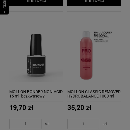
WIĘCEJ
DO KOSZYKA
DO KOSZYKA
MOLLON BONDER NON-ACID
MOLLON CLASSIC REMOVER
15 ml- bezkwasowy
HYDROBALANCE 1000 ml -
odtłuszczacz do paznokci
profesjonalny, nawilżający
zmywacz do paznokci
19,70 zł
35,20 zł
szt.
szt.