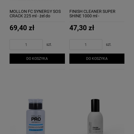
MOLLON FC SYNERGY SOS
FINISH CLEANER SUPER
CRACK 225 ml - żel do
SHINE 1000 ml -
usuwnaia nadmiernego
profesjonalny preparat do
naskórka
usuwania warstwy
69,40 zł
47,30 zł
dyspersyjnej MOLLON
szt.
szt.
DO KOSZYKA
DO KOSZYKA