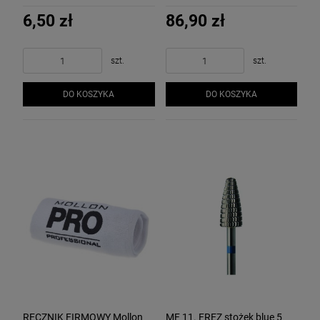
odtłuszczania paznokci
hybrydowej z naturalnej
MOLLON
płytki paznokcia - 6 mm -
6,50 zł
86,90 zł
Mollon PRO
szt.
szt.
DO KOSZYKA
DO KOSZYKA
RĘCZNIK FIRMOWY Mollon
MF 11. FREZ stożek blue 5