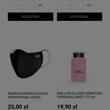
szt.
szt.
DO KOSZYKA
DO KOSZYKA
Maska bawełniana czarna
MOLLON CLASSIC REMOVER
wielokrotnego użytku -
HYDROBALANCE 175 ml -
Mollon PRO
profesjonalny, nawilżający
zmywacz do paznokci -
25,00 zł
19,90 zł
UWAGA, PRODUKT W