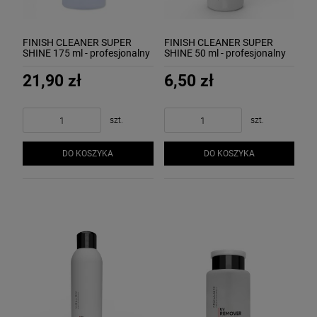
FINISH CLEANER SUPER
FINISH CLEANER SUPER
SHINE 175 ml - profesjonalny
SHINE 50 ml - profesjonalny
preparat do usuwania
preparat do usuwania
warstwy dyspersyjnej
warstwy dyspersyjnej
21,90 zł
6,50 zł
MOLLON
MOLLON - UWAGA,
PRODUKT W NOWYM
OPAKOWANIU!
szt.
szt.
DO KOSZYKA
DO KOSZYKA