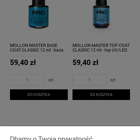
MOLLON MASTER BASE
MOLLON MASTER TOP COAT
COAT CLASSIC 12 ml - baza
CLASSIC 12 ml - top UV/LED
UV/LED wzmacniająca do
nadaje połysk i podkreśla
hybryd
kolor hybrydy
59,40 zł
59,40 zł
szt.
szt.
DO KOSZYKA
DO KOSZYKA
Dbamy o Twoją prywatność